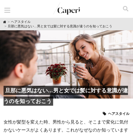
H
ヘアスタイル
o
旦那に悪気はない…男と女では髪に対する意識が違うのを知っておこう
m
e
旦那に悪気はない…男と女では髪に対する意識が違
うのを知っておこう
ヘアスタイル
女性が髪型を変えた時、男性から見ると、そこまで変化に気付
かないケースがよくあります。これがなぜなのか知っています