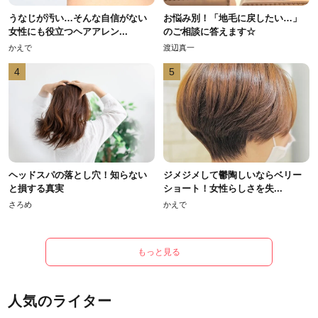
うなじが汚い…そんな自信がない
お悩み別！「地毛に戻したい…」
女性にも役立つヘアアレン...
のご相談に答えます☆
かえで
渡辺真一
4
5
ヘッドスパの落とし穴！知らない
ジメジメして鬱陶しいならベリー
と損する真実
ショート！女性らしさを失...
さろめ
かえで
もっと見る
人気のライター