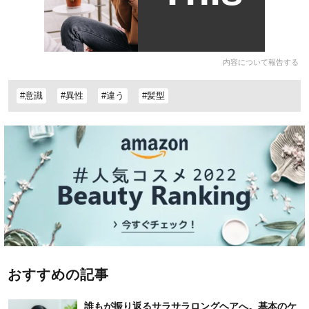
内容について報告する
#意識
#異性
#違う
#髪型
おすすめの記事
誰もが振り返るサラサラロングヘアへ。基本のケ