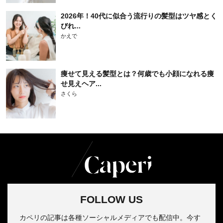
2026年！40代に似合う流行りの髪型はツヤ感とく
びれ...
かえで
痩せて見える髪型とは？何歳でも小顔になれる痩
せ見えヘア...
さくら
FOLLOW US
カペリの記事は各種ソーシャルメディアでも配信中。今す