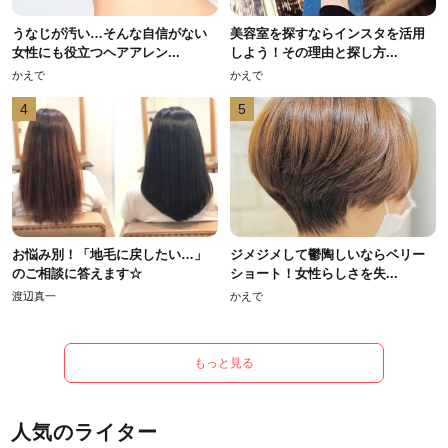
うなじが汚い…そんな自信がない
美容室を探すならインスタを活用
女性にも役立つヘアアレン...
しよう！その理由と探し方...
かえで
かえで
4
5
お悩み別！「地毛に戻したい…」
ジメジメして鬱陶しいならベリー
のご相談に答えます☆
ショート！女性らしさを失...
渡辺真一
かえで
もっと見る
人気のライター