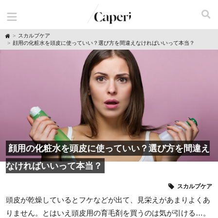
H
スカルプケア
o
顔用の化粧水を頭皮に使っていい？選び方を間違えなければいいって本当？
m
e
顔用の化粧水を頭皮に使っていい？選び方を間違え
なければいいって本当？
スカルプケア
頭皮が乾燥しているとフケなどが出て、見栄えがあまりよくあ
りません。とはいえ頭皮用の育毛剤を買うのは気が引ける…。