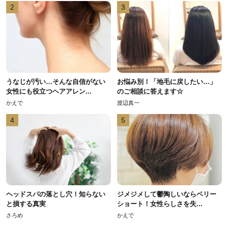
2
3
うなじが汚い…そんな自信がない
お悩み別！「地毛に戻したい…」
女性にも役立つヘアアレン...
のご相談に答えます☆
かえで
渡辺真一
4
5
ヘッドスパの落とし穴！知らない
ジメジメして鬱陶しいならベリー
と損する真実
ショート！女性らしさを失...
さろめ
かえで