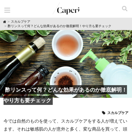
H
スカルプケア
o
酢リンスって何？どんな効果があるのか徹底解明！やり方も要チェック
m
e
酢リンスって何？どんな効果があるのか徹底解明！
やり方も要チェック
スカルプケア
今では自然のものを使って、スカルプケアをする人が増えてい
ます。それは敏感肌の人が意外と多く、変な商品を買って、頭