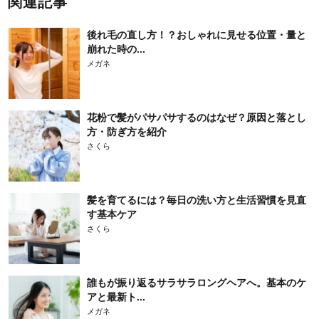
関連記事
後れ毛の直し方！？おしゃれに見せる位置・量と
崩れた時の...
メガネ
花粉で髪がパサパサするのはなぜ？原因と落とし
方・防ぎ方を紹介
さくら
髪を育てるには？毎日の洗い方と生活習慣を見直
す基本ケア
さくら
誰もが振り返るサラサラロングヘアへ。基本のケ
アと最新ト...
メガネ