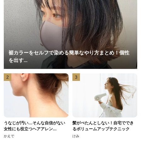
裾カラーをセルフで染める簡単なやり方まとめ！個性
を出す...
2
3
うなじが汚い…そんな自信がない
髪がぺたんとしない！自宅ででき
女性にも役立つヘアアレン...
るボリュームアップテクニック
かえで
けみ