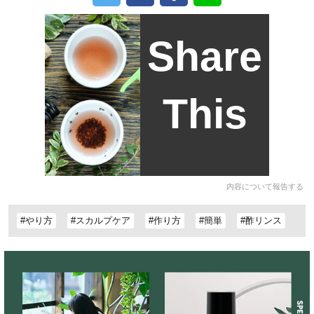
Share
This
内容について報告する
#やり方
#スカルプケア
#作り方
#簡単
#酢リンス