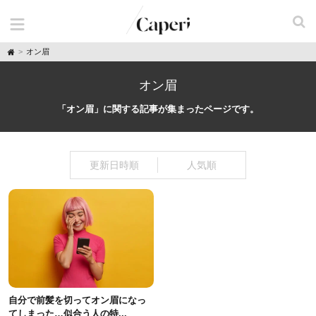
H
オン眉
o
m
e
オン眉
「オン眉」に関する記事が集まったページです。
更新日時順
人気順
自分で前髪を切ってオン眉になっ
てしまった…似合う人の特...