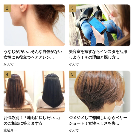
2
3
うなじが汚い…そんな自信がない
美容室を探すならインスタを活用
女性にも役立つヘアアレン...
しよう！その理由と探し方...
かえで
かえで
4
5
お悩み別！「地毛に戻したい…」
ジメジメして鬱陶しいならベリー
のご相談に答えます☆
ショート！女性らしさを失...
渡辺真一
かえで