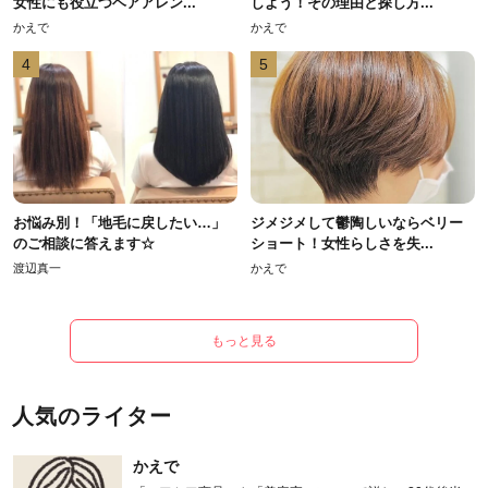
女性にも役立つヘアアレン...
しよう！その理由と探し方...
かえで
かえで
4
5
お悩み別！「地毛に戻したい…」
ジメジメして鬱陶しいならベリー
のご相談に答えます☆
ショート！女性らしさを失...
渡辺真一
かえで
もっと見る
人気のライター
かえで