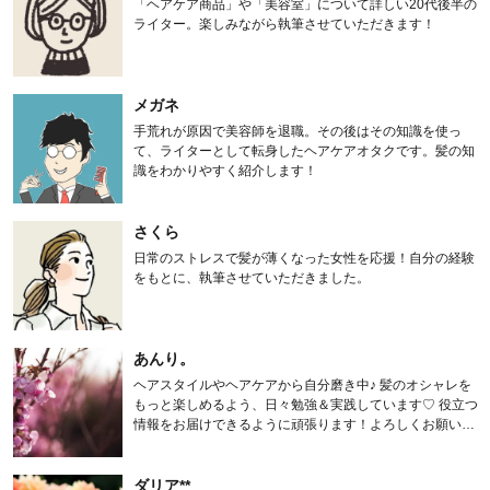
「ヘアケア商品」や「美容室」について詳しい20代後半の
ライター。楽しみながら執筆させていただきます！
メガネ
手荒れが原因で美容師を退職。その後はその知識を使っ
て、ライターとして転身したヘアケアオタクです。髪の知
識をわかりやすく紹介します！
さくら
日常のストレスで髪が薄くなった女性を応援！自分の経験
をもとに、執筆させていただきました。
あんり。
ヘアスタイルやヘアケアから自分磨き中♪ 髪のオシャレを
もっと楽しめるよう、日々勉強＆実践しています♡ 役立つ
情報をお届けできるように頑張ります！よろしくお願いし
ます。
ダリア**