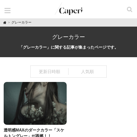
H
グレーカラー
o
m
e
グレーカラー
「グレーカラー」に関する記事が集まったページです。
更新日時順
人気順
透明感MAXのダークカラー「スケ
ルトングレー」が再燃！！