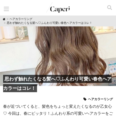
H
ヘアカラーリング
o
思わず触れたくなる髪へ♡ふんわり可愛い春色ヘアカラーはコレ！
m
e
思わず触れたくなる髪へ♡ふんわり可愛い春色ヘア
カラーはコレ！
ヘアカラーリング
春が近づいてくると、髪色をちょっと変えたくなるのが乙女心
♡ 今回は、春にピッタリ！ふんわり系の可愛いヘアカラーをご