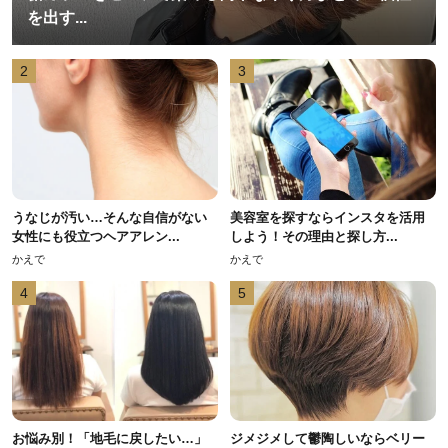
を出す...
2
3
うなじが汚い…そんな自信がない
美容室を探すならインスタを活用
女性にも役立つヘアアレン...
しよう！その理由と探し方...
かえで
かえで
4
5
お悩み別！「地毛に戻したい…」
ジメジメして鬱陶しいならベリー