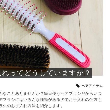
小じわが増えた？原因
手ならではの痩身効
ルルルン ハイドラのどれが
その医療ダイエット、後悔
..
.
..
ア
..
..
イント
..
直し...
「きれい...
の...
敗しに...
タン小顔☆
やり方...
えるヘア...
較・...
と、自...
なエ...
るのは...
パは、頭皮の汚れを落として
類の見分け方＆自宅で
オールハンドエステの
良い？その違いは？PDRN
しませんか？失敗する人の
進し、リラックス効果や美髪
メントの付け方で仕上がりは
春のトレンドカラーは明るめのく
年のショートウルフは、ナチュラ
美容室に行けていないし、そ
いに育てるには高価なアイテ
アで人気の発酵成分が、シャ
んのコスメを持っているの
ラインをすっきりさせたいと
をカミソリで剃って、毛抜き
んとなく運気が停滞している
新生活シーズン、朝の身支度を少しで
職場で浮かない落ち着いたトーンにし
2026年はレイヤーカットを使った髪型
美容室を倒産する数が増えているとい
毎日のちょっとした習慣で小顔は作れ
目元の印象を左右するのは目そのもの
ヘアアイロンを使うのが苦手、火傷が
メイクをしている時間も、スキンケア
サロンのメニューを見ていると、「リ
「ムダ毛が気になる」とお子さんが悩
SNSや雑誌で見かけた素敵なネイルデ
..
...
や...
共通点...
わります。今回は、毛先中心
ーです。ただし、髪がすでに
リーな仕上がりが今っぽい正
型を変えて気分転換したいと
す前に、洗い方や乾かし方、
も広がっています。無印良品
に使っているのはいつも同じ
みを抱えている方はいないで
ど、日々の自己処理を手間に
と悩んでいないでしょうか？
も短くしたい人は多いはず。じつは寝
たいけれど、どこか垢抜けた印象にし
のトレンドと重なり、ルーズウェーブ
うニュースがありました。もともと美
る！頭のこりをほぐしてフェイスライ
ではなく、頭皮の状態かもしれませ
怖いと感じている方はいないでしょう
の時間に変えるという発想から生まれ
ンパマッサージ」の他に「経絡マッサ
んでいる姿を見て、エステ脱毛を検討
ザインを、いざ自分の爪に試してみた
..
見て、急に小じわが増えたと
テと一言で言っても、最新の
癖は、...
たいと...
ヘ...
容室の...
ンのリ...
ん。以下...
か？そ...
たのが...
ージ」...
し始め...
ら、...
ルルルン ハイドラシリーズを使いたい
医師の管理のもと、科学的根拠に基づ
でいないでしょうか？じつは
ったものから、昔ながらの手
けれど、種類が多くてどれを選べばい
いて行う「医療ダイエット」は、自己
かえで
さくら
かえで
かえで
chicca
メガネ
さくら
あかり
あかり
あおい
さな
いか...
流のダ...
さな
さな
もっと見る
もっと見る
もっと見る
もっと見る
もっと見る
もっと見る
もっと見る
もっと見る
もっと見る
もっと見る
もっと見る
もっと見る
もっと見る
入れってどうしていますか？
ヘアアイテム
んなことありませんか？毎日使うヘアブラシだからいつ
アブラシにはいろんな種類があるのでお手入れの仕方も
ラシのお手入れ方法を紹介します。