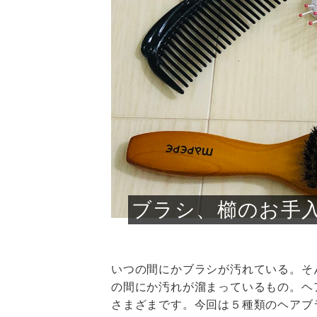
急に
人の
い原因.
めく..
ル...
時こそ.
本ケ
のシャ.
しい美.
のポ
める前.
と...
ヘッドス
と種
果。
血行を促
トリート
2026
2026
しばらく
髪をきれ
スキンケ
「たくさ
フェイス
顔の産毛
最近、な
できる.
魅力と、
効果が...
大きく変
すみカラ
ルでエア
ろそろ髪
ムを増や
ンプーに
に、実際
いうお悩
で抜くな
気がする
さろめ
の塗り...
く...
解...
思って...
頭皮の...
などの...
ものばか.
しょう...
感じて...
じつは...
ふと鏡を
痩身エス
落ち込ん
機器を使
メガネ
さくら
かえで
メガネ
さくら
さくら
あおい
あかり
あおい
あおい
その原...
技によ...
あおい
あかり
ブラシ、櫛のお手
いつの間にかブラシが汚れている。そ
の間にか汚れが溜まっているもの。ヘ
さまざまです。今回は５種類のヘアブ