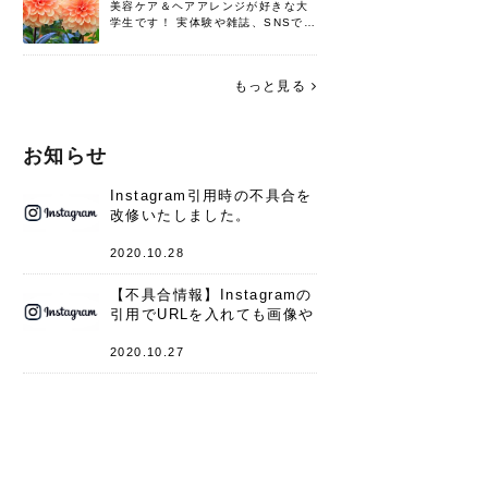
美容ケア＆ヘアアレンジが好きな大
学生です！ 実体験や雑誌、SNSで知
った情報を書いていこうと思いま
す。 これからよろしくお願いします
(*^^*)♪
もっと見る
お知らせ
Instagram引用時の不具合を
改修いたしました。
2020.10.28
【不具合情報】Instagramの
引用でURLを入れても画像や
キャプションが表示されない
件
2020.10.27