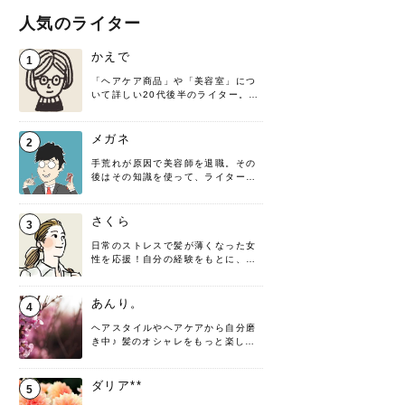
人気のライター
かえで
1
「ヘアケア商品」や「美容室」につ
いて詳しい20代後半のライター。楽
しみながら執筆させていただきま
す！
メガネ
2
手荒れが原因で美容師を退職。その
後はその知識を使って、ライターと
して転身したヘアケアオタクです。
髪の知識をわかりやすく紹介しま
す！
さくら
3
日常のストレスで髪が薄くなった女
性を応援！自分の経験をもとに、執
筆させていただきました。
あんり。
4
ヘアスタイルやヘアケアから自分磨
き中♪ 髪のオシャレをもっと楽しめ
るよう、日々勉強＆実践しています
♡ 役立つ情報をお届けできるように
頑張ります！よろしくお願いしま
ダリア**
5
す。