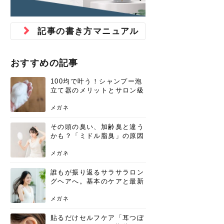
ジュベルック スキンの効果
本気の痩身と体質改善に。
防ぎ方を紹介
診断と...
と長...
いため...
おすすめの人
原因と...
ット...
を与え...
を守る...
賢...
い上...
とは？毛穴・ニキビ跡への
アーユルヴェーダに基づく
花粉の季節になると、髪がパサつく、
美容室で素敵なヘアカラーに染めても
パーマをかけたばかりなのに、もうカ
前髪は薄くしたほうが今風でおしゃれ
普段目に見えない頭皮ですが、何のケ
最近、髪のツヤがなくなったという方
韓国コスメを使うのは若い子だけだと
新しい環境に臨むとき、多くの人が意
「初回限定〇〇円！」そんなお得な体
40代になって、ふと自分のムダ毛のこ
仕事中も、ふとした瞬間に自分の指先
変化...
「イン...
広がる、手触りが悪いと感じた経験は
らったのに、家に帰って鏡を見たら、
ールがダレてしまったと感じている方
だと思っている人は、前髪を早く変え
アもせずに放っておくとダメージが蓄
や、抜け毛が増えたと悩んでいる方
思っていないでしょうか？ダリーフの
識するのが「身だしなみ」です。特に
験エステに行ってみたいけど、『押し
とが気になり始めたけど、「今から脱
を見て、気分が上がるという心ときめ
記事の書き方マニュアル
ありま...
「なん...
はいな...
たいと...
積して...
は、スト...
グラム...
メイク...
に弱い...
毛を...
く「キ...
ニキビ跡の凸凹をどうにかしたいと、
自己流のダイエットではなかなか落ち
肌の質感でお悩みではないでしょう
ない、頑固な脂肪やセルライトを、本
さくら
かえで
メガネ
かえで
yukarin
さくら
さくら
さな
さな
さな
あおい
か？肌に...
気で体...
おすすめの記事
ゆい
さな
100均で叶う！シャンプー泡
立て器のメリットとサロン級
の髪を作る活用術
メガネ
その頭の臭い、加齢臭と違う
かも？「ミドル脂臭」の原因
と、後頭部を洗うシャンプー
術
メガネ
誰もが振り返るサラサラロン
グヘアへ。基本のケアと最新
トレンドスタイル
メガネ
貼るだけセルフケア「耳つぼ