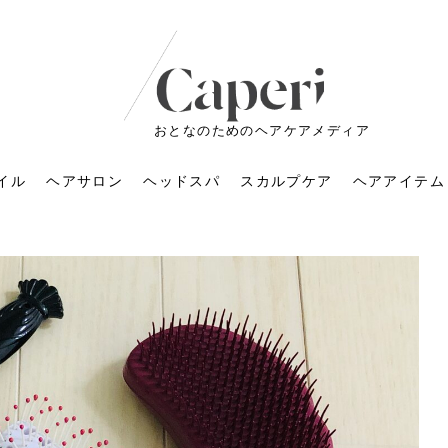
おとなのためのヘアケアメディア
イル
ヘアサロン
ヘッドスパ
スカルプケア
ヘアアイテム
ートメントの付け方で
くすみが気になる人
6年のショートウルフ最
室に行くのが恥ずかし
ドスパの落とし穴！知
育てるには？毎日の洗
エキスシャンプーって
マリストのメイク術｜
小顔を目指す！美容鍼
ノリが変わる「顔脱
6年運気アップネイルガ
朝の5分が変わる！寝癖がつ
ツヤと透明感で垢抜ける！
ルーズウェーブとは？2026
お気に入りのお店が倒産し
頭皮を刺激してお顔のリフ
頭皮マッサージで目がぱっ
アイロンが苦手でも大丈
V3ファンデーションは危な
リンパマッサージと経絡マ
子供の脱毛、日焼け肌はN
そのネイル、本当に似合っ
がりが変わる｜効かな
026春トレンドの明る
レンドとは？ナチュラ
髪質の変化に気づいた
いと損する真実
と生活習慣を見直す基
いいの？無印良品など
いアイテムで「自分ら
果と後悔しない選び方
4つのメリットと、始
を公開！幸運を呼ぶ色
かない予防方法と時短寝癖
自然なヘアカラーで作る
年の注目スタイルと長さ別
た後の美容室の探し方！失
トアップ♪毎日こつこつカン
ちりする理由は？具体的な
夫！ブラッシング感覚で使
い？針の仕組み・全4種比
ッサージの違いとは？効果
G？親子で学ぶ、安心・安全
てる？指先をきれいに見え