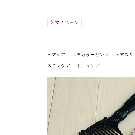
マイページ
ヘアケア
ヘアカラーリング
ヘアスタ
スキンケア
ボディケア
ヘアケア
ヘアカラーリング
ヘアスタイル
ヘアサロン
ヘッドスパ
スカルプケア
ヘアアイテム
メイク
エステ
脱毛
ネイル
スキンケア
ボディケア
トリ
髪の
202
美容
ヘッ
髪を
発酵
ミニ
針で
化粧
202
仕上
へ！2
新ト
い？
らな
い方
何が
少な
の効
毛」。
イド