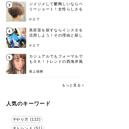
ジメジメして鬱陶しいならベ
3
リーショート！女性らしさを
失わないポイント
かえで
美容室を探すならインスタを
4
活用しよう！その理由と探し
方を要チェック
かえで
カジュアルでもフォーマルで
5
もＯＫ！トレンドの西海岸風
ラフスタイル特集。
尾上雄輝
もっと見る
人気のキーワード
やり方 (122)
トレンド (51)