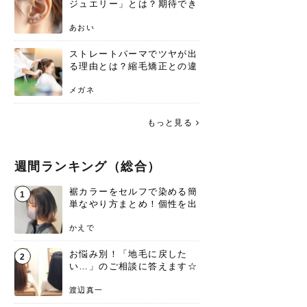
ジュエリー」とは？期待でき
る効果と、その実力
あおい
ストレートパーマでツヤが出
る理由とは？縮毛矯正との違
いや長持ちケアを解説
メガネ
もっと見る
週間ランキング（総合）
裾カラーをセルフで染める簡
1
単なやり方まとめ！個性を出
すなら今！
かえで
お悩み別！「地毛に戻した
2
い…」のご相談に答えます☆
渡辺真一