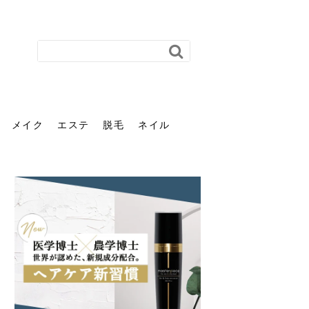
メイク
エステ
脱毛
ネイル
花粉で髪がパサパサするの
肌に合う髪色、どう見つけ
40代のパーマがダレる原因
前髪を薄くするための美容
ヘッドスパで頭皮をケアし
ストレスで髪の毛はどう変
40代の髪を悩みに最適！韓
「おしゃれ」と「身だしな
エステの勧誘が怖い人へ。
「今さら」なんて言わせな
オフィスネイルでも「キラ
はなぜ？原因と落とし方・
る？「イエベ」「ブルベ」
とは？自宅でできる復活術
院の頼み方とは？失敗しな
よう！ヘッドスパの効果と
わる？抜け毛・パサつきの
国発「ダリーフ」でヘアセ
み」は違う。相手に信頼感
断ることは悪くない。自分
い。40代のVIO・顔脱毛、
キラ」はOK？派手に見えな