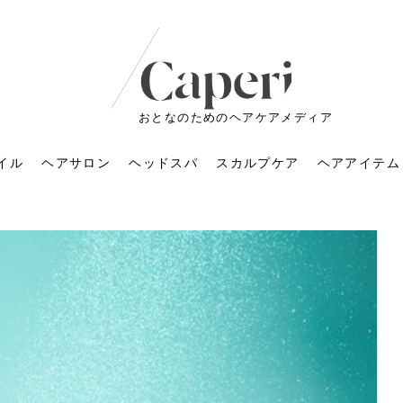
おとなのためのヘアケアメディア
イル
ヘアサロン
ヘッドスパ
スカルプケア
ヘアアイテム
ートメントの付け方で
くすみが気になる人
6年のショートウルフ最
室に行くのが恥ずかし
ドスパの落とし穴！知
育てるには？毎日の洗
エキスシャンプーって
マリストのメイク術｜
小顔を目指す！美容鍼
ノリが変わる「顔脱
6年運気アップネイルガ
朝の5分が変わる！寝癖がつ
ツヤと透明感で垢抜ける！
ルーズウェーブとは？2026
お気に入りのお店が倒産し
頭皮を刺激してお顔のリフ
頭皮マッサージで目がぱっ
アイロンが苦手でも大丈
V3ファンデーションは危な
リンパマッサージと経絡マ
子供の脱毛、日焼け肌はN
そのネイル、本当に似合っ
がりが変わる｜効かな
026春トレンドの明る
レンドとは？ナチュラ
髪質の変化に気づいた
いと損する真実
と生活習慣を見直す基
いいの？無印良品など
いアイテムで「自分ら
果と後悔しない選び方
4つのメリットと、始
を公開！幸運を呼ぶ色
かない予防方法と時短寝癖
自然なヘアカラーで作る
年の注目スタイルと長さ別
た後の美容室の探し方！失
トアップ♪毎日こつこつカン
ちりする理由は？具体的な
夫！ブラッシング感覚で使
い？針の仕組み・全4種比
ッサージの違いとは？効果
G？親子で学ぶ、安心・安全
てる？指先をきれいに見え