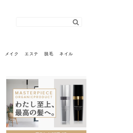
メイク
エステ
脱毛
ネイル
花粉で髪がパサパサするの
肌に合う髪色、どう見つけ
40代のパーマがダレる原因
前髪を薄くするための美容
ヘッドスパで頭皮をケアし
ストレスで髪の毛はどう変
40代の髪を悩みに最適！韓
「おしゃれ」と「身だしな
エステの勧誘が怖い人へ。
「今さら」なんて言わせな
オフィスネイルでも「キラ
はなぜ？原因と落とし方・
る？「イエベ」「ブルベ」
とは？自宅でできる復活術
院の頼み方とは？失敗しな
よう！ヘッドスパの効果と
わる？抜け毛・パサつきの
国発「ダリーフ」でヘアセ
み」は違う。相手に信頼感
断ることは悪くない。自分
い。40代のVIO・顔脱毛、
キラ」はOK？派手に見えな