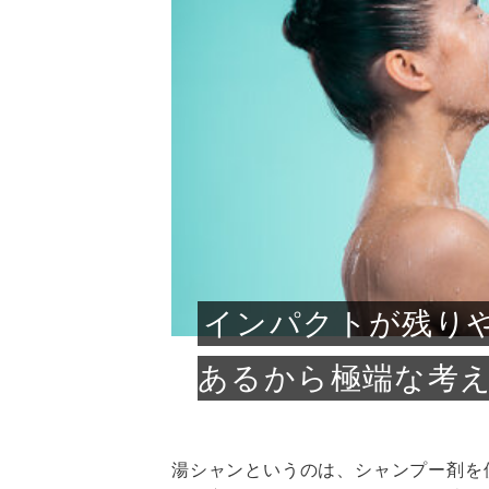
急に
人の
い原因.
めく..
ル...
時こそ.
本ケ
のシャ.
しい美.
のポ
める前.
と...
ヘッドス
と種
果。
血行を促
トリート
2026
2026
しばらく
髪をきれ
スキンケ
「たくさ
フェイス
顔の産毛
最近、な
できる.
魅力と、
効果が...
大きく変
すみカラ
ルでエア
ろそろ髪
ムを増や
ンプーに
に、実際
いうお悩
で抜くな
気がする
さろめ
の塗り...
く...
解...
思って...
頭皮の...
などの...
ものばか.
しょう...
感じて...
じつは...
ふと鏡を
痩身エス
落ち込ん
機器を使
メガネ
さくら
かえで
メガネ
さくら
さくら
あおい
あかり
あおい
あおい
その原...
技によ...
あおい
あかり
インパクトが残り
あるから極端な考え
湯シャンというのは、シャンプー剤を