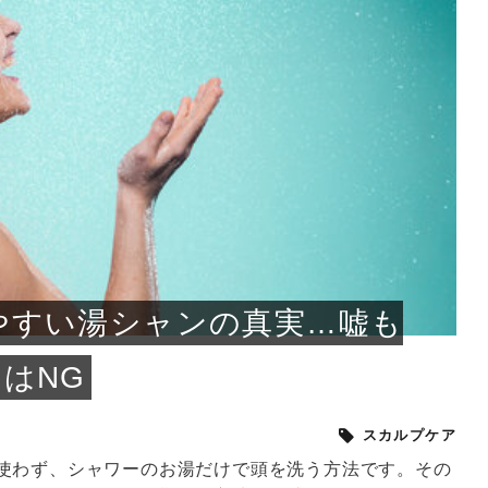
小じわが増えた？原因
手ならではの痩身効
ルルルン ハイドラのどれが
その医療ダイエット、後悔
..
.
..
ア
..
..
イント
..
直し...
「きれい...
の...
敗しに...
タン小顔☆
やり方...
えるヘア...
較・...
と、自...
なエ...
るのは...
パは、頭皮の汚れを落として
類の見分け方＆自宅で
オールハンドエステの
良い？その違いは？PDRN
しませんか？失敗する人の
進し、リラックス効果や美髪
メントの付け方で仕上がりは
春のトレンドカラーは明るめのく
年のショートウルフは、ナチュラ
美容室に行けていないし、そ
いに育てるには高価なアイテ
アで人気の発酵成分が、シャ
んのコスメを持っているの
ラインをすっきりさせたいと
をカミソリで剃って、毛抜き
んとなく運気が停滞している
新生活シーズン、朝の身支度を少しで
職場で浮かない落ち着いたトーンにし
2026年はレイヤーカットを使った髪型
美容室を倒産する数が増えているとい
毎日のちょっとした習慣で小顔は作れ
目元の印象を左右するのは目そのもの
ヘアアイロンを使うのが苦手、火傷が
メイクをしている時間も、スキンケア
サロンのメニューを見ていると、「リ
「ムダ毛が気になる」とお子さんが悩
SNSや雑誌で見かけた素敵なネイルデ
..
...
や...
共通点...
わります。今回は、毛先中心
ーです。ただし、髪がすでに
リーな仕上がりが今っぽい正
型を変えて気分転換したいと
す前に、洗い方や乾かし方、
も広がっています。無印良品
に使っているのはいつも同じ
みを抱えている方はいないで
ど、日々の自己処理を手間に
と悩んでいないでしょうか？
も短くしたい人は多いはず。じつは寝
たいけれど、どこか垢抜けた印象にし
のトレンドと重なり、ルーズウェーブ
うニュースがありました。もともと美
る！頭のこりをほぐしてフェイスライ
ではなく、頭皮の状態かもしれませ
怖いと感じている方はいないでしょう
の時間に変えるという発想から生まれ
ンパマッサージ」の他に「経絡マッサ
んでいる姿を見て、エステ脱毛を検討
ザインを、いざ自分の爪に試してみた
..
見て、急に小じわが増えたと
テと一言で言っても、最新の
癖は、...
たいと...
ヘ...
容室の...
ンのリ...
ん。以下...
か？そ...
たのが...
ージ」...
し始め...
ら、...
ルルルン ハイドラシリーズを使いたい
医師の管理のもと、科学的根拠に基づ
でいないでしょうか？じつは
ったものから、昔ながらの手
けれど、種類が多くてどれを選べばい
いて行う「医療ダイエット」は、自己
かえで
さくら
かえで
かえで
chicca
メガネ
さくら
あかり
あかり
あおい
さな
いか...
流のダ...
さな
さな
もっと見る
もっと見る
もっと見る
もっと見る
もっと見る
もっと見る
もっと見る
もっと見る
もっと見る
もっと見る
もっと見る
もっと見る
もっと見る
やすい湯シャンの真実…嘘も
はNG
スカルプケア
使わず、シャワーのお湯だけで頭を洗う方法です。その