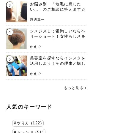
お悩み別！「地毛に戻した
3
い…」のご相談に答えます☆
渡辺真一
ジメジメして鬱陶しいならベ
4
リーショート！女性らしさを
失わないポイント
かえで
美容室を探すならインスタを
5
活用しよう！その理由と探し
方を要チェック
かえで
もっと見る
人気のキーワード
やり方 (122)
トレンド (51)