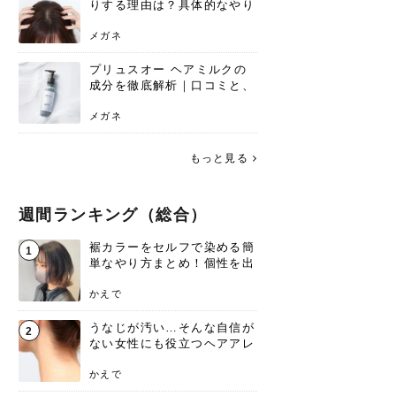
りする理由は？具体的なやり
方と継続のコツを解説
メガネ
プリュスオー ヘアミルクの
成分を徹底解析｜口コミと、
どんな髪質におすすめかを解
説
メガネ
もっと見る
週間ランキング（総合）
裾カラーをセルフで染める簡
1
単なやり方まとめ！個性を出
すなら今！
かえで
うなじが汚い…そんな自信が
2
ない女性にも役立つヘアアレ
ンジあります！
かえで