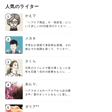
人気のライター
かえで
1
「ヘアケア商品」や「美容室」につ
いて詳しい20代後半のライター。楽
しみながら執筆させていただきま
す！
メガネ
2
手荒れが原因で美容師を退職。その
後はその知識を使って、ライターと
して転身したヘアケアオタクです。
髪の知識をわかりやすく紹介しま
す！
さくら
3
日常のストレスで髪が薄くなった女
性を応援！自分の経験をもとに、執
筆させていただきました。
あんり。
4
ヘアスタイルやヘアケアから自分磨
き中♪ 髪のオシャレをもっと楽しめ
るよう、日々勉強＆実践しています
♡ 役立つ情報をお届けできるように
頑張ります！よろしくお願いしま
ダリア**
5
す。