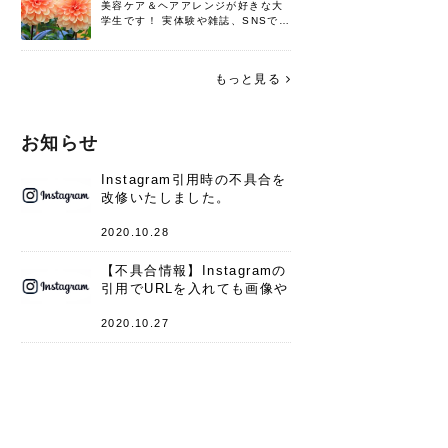
美容ケア＆ヘアアレンジが好きな大
学生です！ 実体験や雑誌、SNSで知
った情報を書いていこうと思いま
す。 これからよろしくお願いします
(*^^*)♪
もっと見る
お知らせ
Instagram引用時の不具合を
改修いたしました。
2020.10.28
【不具合情報】Instagramの
引用でURLを入れても画像や
キャプションが表示されない
件
2020.10.27