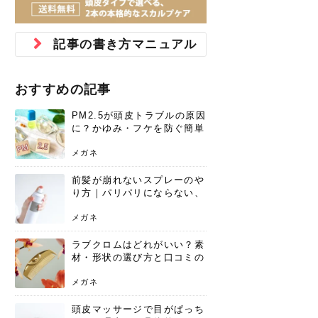
ジュベルック スキンの効果
本気の痩身と体質改善に。
防ぎ方を紹介
診断と...
と長...
いため...
おすすめの人
原因と...
ット...
を与え...
を守る...
賢...
い上...
とは？毛穴・ニキビ跡への
アーユルヴェーダに基づく
花粉の季節になると、髪がパサつく、
美容室で素敵なヘアカラーに染めても
パーマをかけたばかりなのに、もうカ
前髪は薄くしたほうが今風でおしゃれ
普段目に見えない頭皮ですが、何のケ
最近、髪のツヤがなくなったという方
韓国コスメを使うのは若い子だけだと
新しい環境に臨むとき、多くの人が意
「初回限定〇〇円！」そんなお得な体
40代になって、ふと自分のムダ毛のこ
仕事中も、ふとした瞬間に自分の指先
変化...
「イン...
広がる、手触りが悪いと感じた経験は
らったのに、家に帰って鏡を見たら、
ールがダレてしまったと感じている方
だと思っている人は、前髪を早く変え
アもせずに放っておくとダメージが蓄
や、抜け毛が増えたと悩んでいる方
思っていないでしょうか？ダリーフの
識するのが「身だしなみ」です。特に
験エステに行ってみたいけど、『押し
とが気になり始めたけど、「今から脱
を見て、気分が上がるという心ときめ
記事の書き方マニュアル
ありま...
「なん...
はいな...
たいと...
積して...
は、スト...
グラム...
メイク...
に弱い...
毛を...
く「キ...
ニキビ跡の凸凹をどうにかしたいと、
自己流のダイエットではなかなか落ち
肌の質感でお悩みではないでしょう
ない、頑固な脂肪やセルライトを、本
さくら
かえで
メガネ
かえで
yukarin
さくら
さくら
さな
さな
さな
あおい
か？肌に...
気で体...
おすすめの記事
ゆい
さな
PM2.5が頭皮トラブルの原因
に？かゆみ・フケを防ぐ簡単
ケア方法
メガネ
前髪が崩れないスプレーのや
り方｜パリパリにならない、
自然なキープ術を解説
メガネ
ラブクロムはどれがいい？素
材・形状の選び方と口コミの
真相
メガネ
頭皮マッサージで目がぱっち