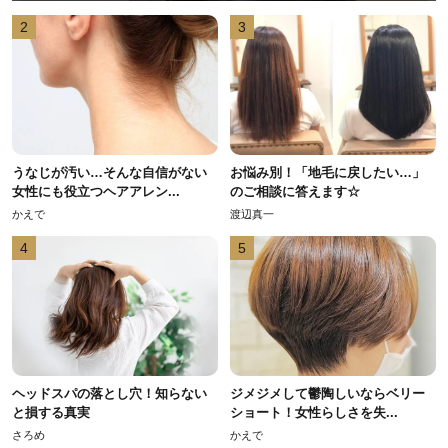
2
3
うなじが汚い…そんな自信がない
お悩み別！「地毛に戻したい…」
女性にも役立つヘアアレン...
のご相談に答えます☆
かえで
渡辺真一
4
5
ヘッドスパの落とし穴！知らない
ジメジメして鬱陶しいならベリー
と損する真実
ショート！女性らしさを失...
さろめ
かえで