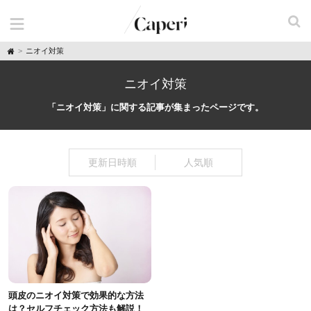
H
ニオイ対策
o
m
e
ニオイ対策
「ニオイ対策」に関する記事が集まったページです。
更新日時順
人気順
頭皮のニオイ対策で効果的な方法
は？セルフチェック方法も解説！