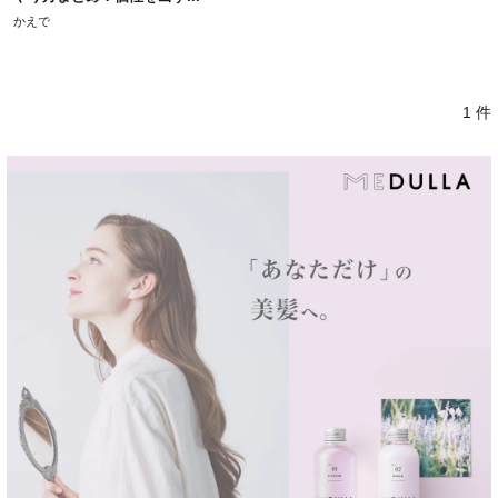
かえで
1 件