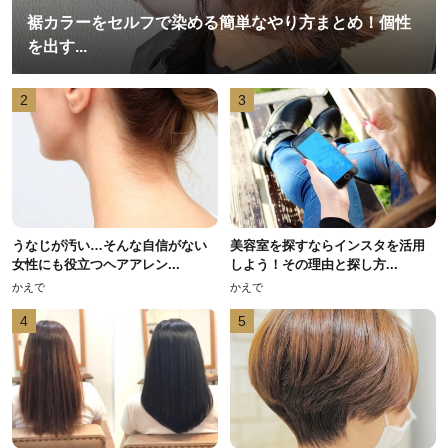
裾カラーをセルフで染める簡単なやり方まとめ！個性
を出す...
2
3
うなじが汚い…そんな自信がない
美容室を探すならインスタを活用
女性にも役立つヘアアレン...
しよう！その理由と探し方...
かえで
かえで
4
5