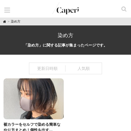
H
染め方
o
m
e
染め方
「染め方」に関する記事が集まったページです。
更新日時順
人気順
裾カラーをセルフで染める簡単な
やり方まとめ！個性を出す...