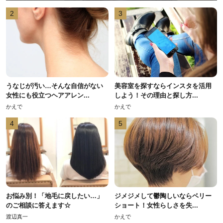
2
3
うなじが汚い…そんな自信がない
美容室を探すならインスタを活用
女性にも役立つヘアアレン...
しよう！その理由と探し方...
かえで
かえで
4
5
お悩み別！「地毛に戻したい…」
ジメジメして鬱陶しいならベリー
のご相談に答えます☆
ショート！女性らしさを失...
渡辺真一
かえで