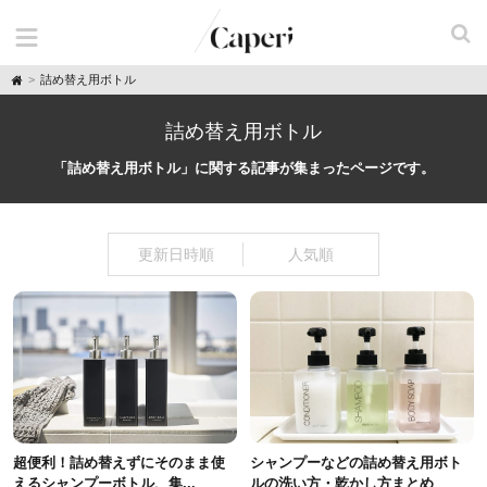
H
詰め替え用ボトル
o
m
e
詰め替え用ボトル
「詰め替え用ボトル」に関する記事が集まったページです。
更新日時順
人気順
超便利！詰め替えずにそのまま使
シャンプーなどの詰め替え用ボト
えるシャンプーボトル、集...
ルの洗い方・乾かし方まとめ