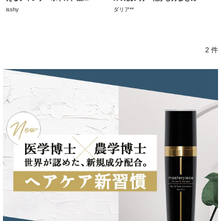
isshy
ダリア**
2 件