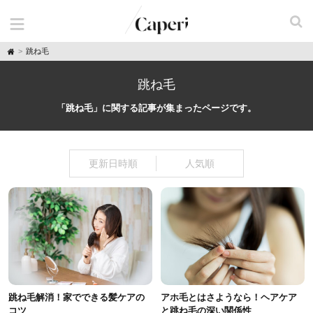
H
跳ね毛
o
m
e
跳ね毛
「跳ね毛」に関する記事が集まったページです。
更新日時順
人気順
跳ね毛解消！家でできる髪ケアの
アホ毛とはさようなら！ヘアケア
コツ
と跳ね毛の深い関係性