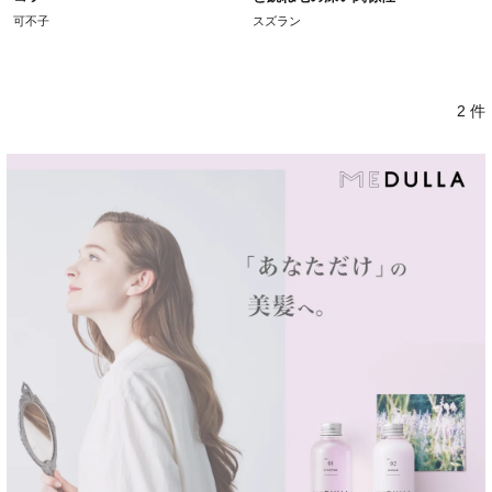
可不子
スズラン
2 件