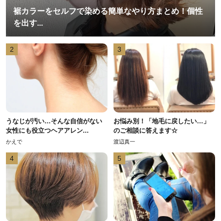
裾カラーをセルフで染める簡単なやり方まとめ！個性
を出す...
2
3
うなじが汚い…そんな自信がない
お悩み別！「地毛に戻したい…」
女性にも役立つヘアアレン...
のご相談に答えます☆
かえで
渡辺真一
4
5