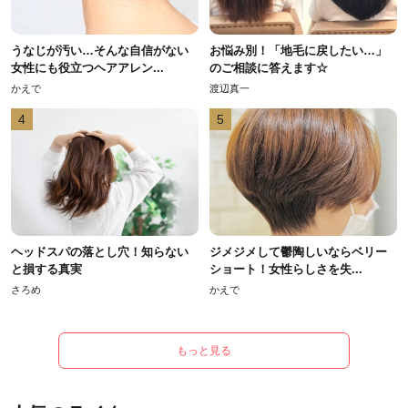
うなじが汚い…そんな自信がない
お悩み別！「地毛に戻したい…」
女性にも役立つヘアアレン...
のご相談に答えます☆
かえで
渡辺真一
4
5
ヘッドスパの落とし穴！知らない
ジメジメして鬱陶しいならベリー
と損する真実
ショート！女性らしさを失...
さろめ
かえで
もっと見る