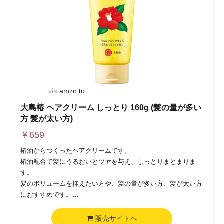
via
amzn.to
大島椿 ヘアクリーム しっとり 160g (髪の量が多い
方 髪が太い方)
￥
659
椿油からつくったヘアクリームです。
椿油配合で髪にうるおいとツヤを与え、しっとりまとまりま
す。
髪のボリュームを抑えたい方や、髪の量が多い方、髪が太い方
におすすめです。
ツバキセラミドが傷んだ髪を補修します。
においがなくべたつきません。
販売サイトへ