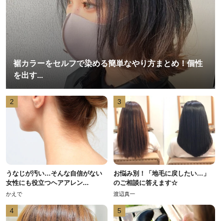
裾カラーをセルフで染める簡単なやり方まとめ！個性
を出す...
2
3
うなじが汚い…そんな自信がない
お悩み別！「地毛に戻したい…」
女性にも役立つヘアアレン...
のご相談に答えます☆
かえで
渡辺真一
4
5