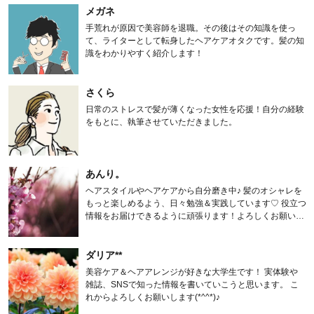
メガネ
手荒れが原因で美容師を退職。その後はその知識を使っ
て、ライターとして転身したヘアケアオタクです。髪の知
識をわかりやすく紹介します！
さくら
日常のストレスで髪が薄くなった女性を応援！自分の経験
をもとに、執筆させていただきました。
あんり。
ヘアスタイルやヘアケアから自分磨き中♪ 髪のオシャレを
もっと楽しめるよう、日々勉強＆実践しています♡ 役立つ
情報をお届けできるように頑張ります！よろしくお願いし
ます。
ダリア**
美容ケア＆ヘアアレンジが好きな大学生です！ 実体験や
雑誌、SNSで知った情報を書いていこうと思います。 こ
れからよろしくお願いします(*^^*)♪