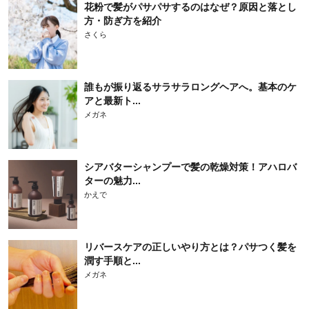
花粉で髪がパサパサするのはなぜ？原因と落とし
方・防ぎ方を紹介
さくら
誰もが振り返るサラサラロングヘアへ。基本のケ
アと最新ト...
メガネ
シアバターシャンプーで髪の乾燥対策！アハロバ
ターの魅力...
かえで
リバースケアの正しいやり方とは？パサつく髪を
潤す手順と...
メガネ