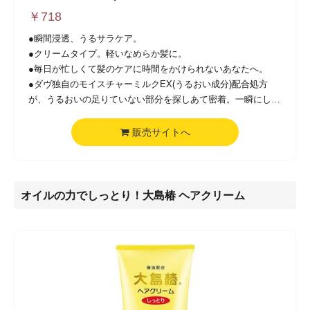
￥
718
●瞬間浸透、うるサラケア。
●クリームタイプ。軽いなめらか髪に。
●毎日が忙しくて髪のケアに時間をかけられないあなたへ。
●ダヴ独自のモイスチャーミルクEX(うるおい成分)配合処方
が、うるおいの足りていない部分を探しあて密着。一瞬にして
髪になじみ、うるおった髪へ。
●翌朝までうるおってまとまる、毛先までなめらかな仕上が
販売サイトへ
り。
●ダヴシリーズでお使いいただくと、より一層効果的です。上
品な花々とフレッシュな果実の香り。
オイルの力でしっとり！大島椿 ヘアクリーム