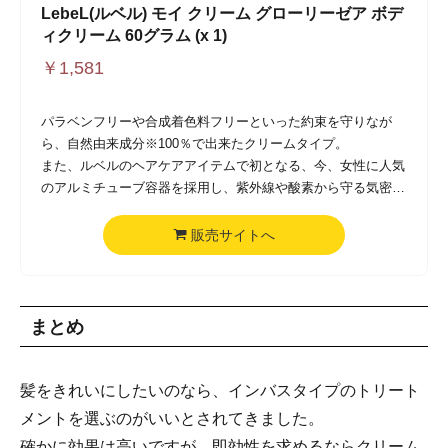
LebeL(ルベル) モイ クリーム グローリーゼア ボデ
ィクリーム 60グラム (x 1)
￥
1,581
パラベンフリーや合成着色料フリーといった約束を守りなが
ら、自然由来成分※100％で出来たクリームタイプ。
また、ルベルのヘアケアアイテムで初となる、今、女性に人気
のアルミチューブ容器を採用し、紫外線や酸素から守る気密性
の高い仕様。
モイシリーズの中でも、よりヘルシーなツヤでまとめたい方へ
販売サイトへ
オススメの商品となる。
※自然由来成分とは 成分の由来の大半が植物等の非石油系成
分、または水であることを意味します。
まとめ
髪をきれいにしたいのなら、インバスタイプのトリート
メントを選ぶのがいいとされてきました。
確かに効果は高いですが、即効性を求めるならクリーム