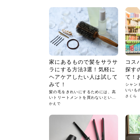
急に
人の
い原因.
めく..
ル...
時こそ.
本ケ
のシャ.
しい美.
のポ
める前.
と...
ヘッドス
と種
果。
血行を促
トリート
2026
2026
しばらく
髪をきれ
スキンケ
「たくさ
フェイス
顔の産毛
最近、な
できる.
魅力と、
効果が...
大きく変
すみカラ
ルでエア
ろそろ髪
ムを増や
ンプーに
に、実際
いうお悩
で抜くな
気がする
さろめ
の塗り...
く...
解...
思って...
頭皮の...
などの...
ものばか.
しょう...
感じて...
じつは...
ふと鏡を
痩身エス
落ち込ん
機器を使
メガネ
さくら
かえで
メガネ
さくら
さくら
あおい
あかり
あおい
あおい
その原...
技によ...
あおい
あかり
家にあるもので髪をサラサ
コス
ラにする方法3選！気軽に
探す
ヘアケアしたい人は試して
て！
みて！
シャン
いいも
髪の毛をきれいにするためには、高
ね？...
さくら
いトリートメントを買わないといけ
ない...
かえで