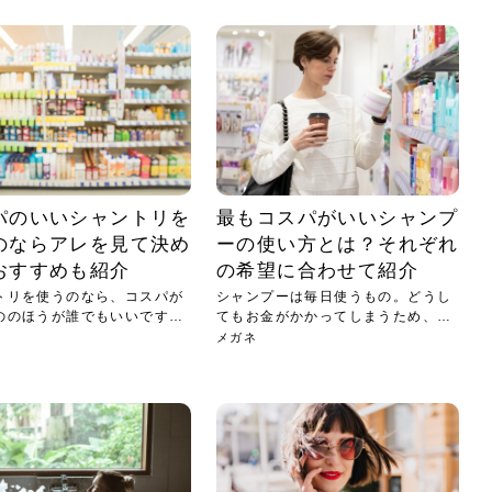
小じわが増えた？原因
手ならではの痩身効
ルルルン ハイドラのどれが
その医療ダイエット、後悔
..
.
..
ア
..
..
イント
..
直し...
「きれい...
の...
敗しに...
タン小顔☆
やり方...
えるヘア...
較・...
と、自...
なエ...
るのは...
パは、頭皮の汚れを落として
類の見分け方＆自宅で
オールハンドエステの
良い？その違いは？PDRN
しませんか？失敗する人の
進し、リラックス効果や美髪
メントの付け方で仕上がりは
春のトレンドカラーは明るめのく
年のショートウルフは、ナチュラ
美容室に行けていないし、そ
いに育てるには高価なアイテ
アで人気の発酵成分が、シャ
んのコスメを持っているの
ラインをすっきりさせたいと
をカミソリで剃って、毛抜き
んとなく運気が停滞している
新生活シーズン、朝の身支度を少しで
職場で浮かない落ち着いたトーンにし
2026年はレイヤーカットを使った髪型
美容室を倒産する数が増えているとい
毎日のちょっとした習慣で小顔は作れ
目元の印象を左右するのは目そのもの
ヘアアイロンを使うのが苦手、火傷が
メイクをしている時間も、スキンケア
サロンのメニューを見ていると、「リ
「ムダ毛が気になる」とお子さんが悩
SNSや雑誌で見かけた素敵なネイルデ
..
...
や...
共通点...
わります。今回は、毛先中心
ーです。ただし、髪がすでに
リーな仕上がりが今っぽい正
型を変えて気分転換したいと
す前に、洗い方や乾かし方、
も広がっています。無印良品
に使っているのはいつも同じ
みを抱えている方はいないで
ど、日々の自己処理を手間に
と悩んでいないでしょうか？
も短くしたい人は多いはず。じつは寝
たいけれど、どこか垢抜けた印象にし
のトレンドと重なり、ルーズウェーブ
うニュースがありました。もともと美
る！頭のこりをほぐしてフェイスライ
ではなく、頭皮の状態かもしれませ
怖いと感じている方はいないでしょう
の時間に変えるという発想から生まれ
ンパマッサージ」の他に「経絡マッサ
んでいる姿を見て、エステ脱毛を検討
ザインを、いざ自分の爪に試してみた
..
見て、急に小じわが増えたと
テと一言で言っても、最新の
癖は、...
たいと...
ヘ...
容室の...
ンのリ...
ん。以下...
か？そ...
たのが...
ージ」...
し始め...
ら、...
ルルルン ハイドラシリーズを使いたい
医師の管理のもと、科学的根拠に基づ
でいないでしょうか？じつは
ったものから、昔ながらの手
けれど、種類が多くてどれを選べばい
いて行う「医療ダイエット」は、自己
かえで
さくら
かえで
かえで
chicca
メガネ
さくら
あかり
あかり
あおい
さな
いか...
流のダ...
さな
さな
もっと見る
もっと見る
もっと見る
もっと見る
もっと見る
もっと見る
もっと見る
もっと見る
もっと見る
もっと見る
もっと見る
もっと見る
もっと見る
パのいいシャントリを
最もコスパがいいシャンプ
のならアレを見て決め
ーの使い方とは？それぞれ
おすすめも紹介
の希望に合わせて紹介
トリを使うのなら、コスパが
シャンプーは毎日使うもの。どうし
ののほうが誰でもいいですよ
てもお金がかかってしまうため、少
しで...
メガネ