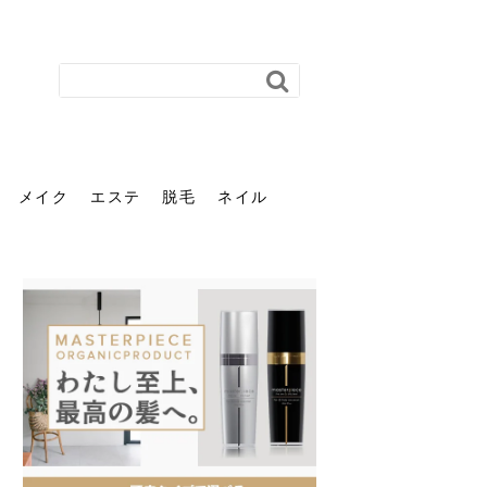
メイク
エステ
脱毛
ネイル
花粉で髪がパサパサするの
肌に合う髪色、どう見つけ
40代のパーマがダレる原因
前髪を薄くするための美容
ヘッドスパで頭皮をケアし
ストレスで髪の毛はどう変
40代の髪を悩みに最適！韓
「おしゃれ」と「身だしな
エステの勧誘が怖い人へ。
「今さら」なんて言わせな
オフィスネイルでも「キラ
はなぜ？原因と落とし方・
る？「イエベ」「ブルベ」
とは？自宅でできる復活術
院の頼み方とは？失敗しな
よう！ヘッドスパの効果と
わる？抜け毛・パサつきの
国発「ダリーフ」でヘアセ
み」は違う。相手に信頼感
断ることは悪くない。自分
い。40代のVIO・顔脱毛、
キラ」はOK？派手に見えな