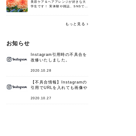
美容ケア＆ヘアアレンジが好きな大
学生です！ 実体験や雑誌、SNSで知
った情報を書いていこうと思いま
す。 これからよろしくお願いします
(*^^*)♪
もっと見る
お知らせ
Instagram引用時の不具合を
改修いたしました。
2020.10.28
【不具合情報】Instagramの
引用でURLを入れても画像や
キャプションが表示されない
件
2020.10.27