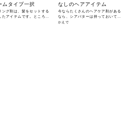
ームタイプ一択
なしのヘアアイテム
リング剤は、髪をセットする
今ならたくさんのヘアケア剤がある
したアイテムです。ところが
なら、シアバターは持っておいて損
のな...
かえで