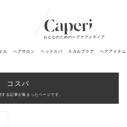
おとなのためのヘアケアメディア
イル
ヘアサロン
ヘッドスパ
スカルプケア
ヘアアイテム
コスパ
関する記事が集まったページです。
ートメントの付け方で
くすみが気になる人
6年のショートウルフ最
室に行くのが恥ずかし
ドスパの落とし穴！知
育てるには？毎日の洗
エキスシャンプーって
マリストのメイク術｜
小顔を目指す！美容鍼
ノリが変わる「顔脱
6年運気アップネイルガ
朝の5分が変わる！寝癖がつ
ツヤと透明感で垢抜ける！
ルーズウェーブとは？2026
お気に入りのお店が倒産し
頭皮を刺激してお顔のリフ
頭皮マッサージで目がぱっ
アイロンが苦手でも大丈
V3ファンデーションは危な
リンパマッサージと経絡マ
子供の脱毛、日焼け肌はN
そのネイル、本当に似合っ
がりが変わる｜効かな
026春トレンドの明る
レンドとは？ナチュラ
髪質の変化に気づいた
いと損する真実
と生活習慣を見直す基
いいの？無印良品など
いアイテムで「自分ら
果と後悔しない選び方
4つのメリットと、始
を公開！幸運を呼ぶ色
かない予防方法と時短寝癖
自然なヘアカラーで作る
年の注目スタイルと長さ別
た後の美容室の探し方！失
トアップ♪毎日こつこつカン
ちりする理由は？具体的な
夫！ブラッシング感覚で使
い？針の仕組み・全4種比
ッサージの違いとは？効果
G？親子で学ぶ、安心・安全
てる？指先をきれいに見え