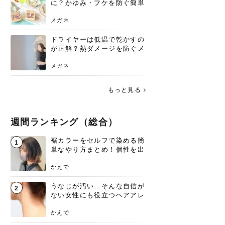
に？かゆみ・フケを防ぐ簡単
ケア方法
メガネ
ドライヤーは低温で乾かすの
が正解？熱ダメージを防ぐメ
リットと、速乾のコツ
メガネ
もっと見る
週間ランキング（総合）
裾カラーをセルフで染める簡
1
単なやり方まとめ！個性を出
すなら今！
かえで
うなじが汚い…そんな自信が
2
ない女性にも役立つヘアアレ
ンジあります！
かえで