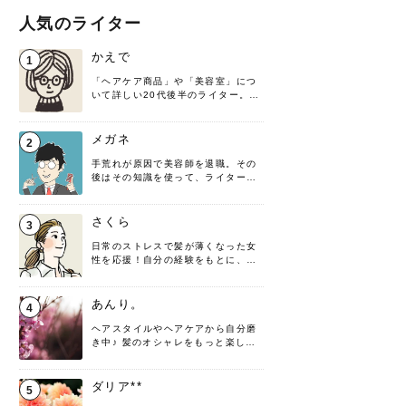
人気のライター
かえで
1
「ヘアケア商品」や「美容室」につ
いて詳しい20代後半のライター。楽
しみながら執筆させていただきま
す！
メガネ
2
手荒れが原因で美容師を退職。その
後はその知識を使って、ライターと
して転身したヘアケアオタクです。
髪の知識をわかりやすく紹介しま
す！
さくら
3
日常のストレスで髪が薄くなった女
性を応援！自分の経験をもとに、執
筆させていただきました。
あんり。
4
ヘアスタイルやヘアケアから自分磨
き中♪ 髪のオシャレをもっと楽しめ
るよう、日々勉強＆実践しています
♡ 役立つ情報をお届けできるように
頑張ります！よろしくお願いしま
ダリア**
5
す。