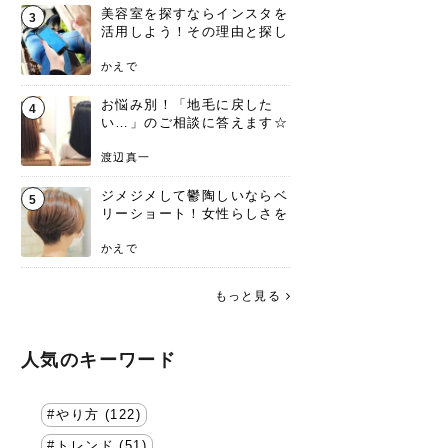
美容室を探すならインスタを
3
活用しよう！その理由と探し
方を要チェック
かえで
お悩み別！「地毛に戻した
4
い…」のご相談に答えます☆
渡辺真一
ジメジメして鬱陶しいならベ
5
リーショート！女性らしさを
失わないポイント
かえで
もっと見る
人気のキーワード
やり方 (122)
トレンド (51)