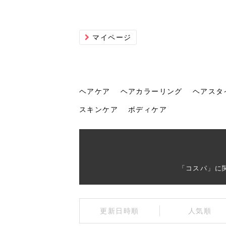
マイページ
ヘアケア
ヘアカラーリング
ヘアスタ
スキンケア
ボディケア
ヘアケア
ヘアカラーリング
ヘアスタイル
ヘアサロン
ヘッドスパ
スカルプケア
ヘアアイテム
メイク
エステ
脱毛
ネイル
スキンケア
ボディケア
「コスパ」に
トリ
髪の
202
美容
ヘッ
髪を
発酵
ミニ
針で
化粧
202
更新日時順
人気順
仕上
へ！2
新ト
い？
らな
い方
何が
少な
の効
毛」。
イド