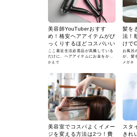
美容師YouTuberおすす
髪を
め！格安ヘアアイテムがび
法！
っくりするほどコスパいい
けで
ここ最近生活必需品が高騰している
お風呂
だけに、ヘアアイテムにお金をかけ
が、髪
られ...
を把握..
かえで
メガネ
美容室でコスパよくイメー
スタ
ジを変える方法は2つ！費
きれ