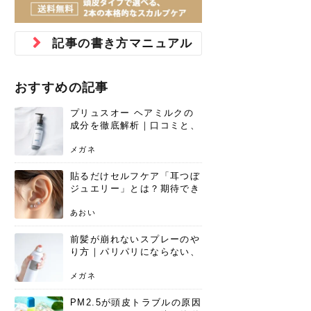
ジュベルック スキンの効果
本気の痩身と体質改善に。
防ぎ方を紹介
診断と...
と長...
いため...
おすすめの人
原因と...
ット...
を与え...
を守る...
賢...
い上...
とは？毛穴・ニキビ跡への
アーユルヴェーダに基づく
花粉の季節になると、髪がパサつく、
美容室で素敵なヘアカラーに染めても
パーマをかけたばかりなのに、もうカ
前髪は薄くしたほうが今風でおしゃれ
普段目に見えない頭皮ですが、何のケ
最近、髪のツヤがなくなったという方
韓国コスメを使うのは若い子だけだと
新しい環境に臨むとき、多くの人が意
「初回限定〇〇円！」そんなお得な体
40代になって、ふと自分のムダ毛のこ
仕事中も、ふとした瞬間に自分の指先
変化...
「イン...
広がる、手触りが悪いと感じた経験は
らったのに、家に帰って鏡を見たら、
ールがダレてしまったと感じている方
だと思っている人は、前髪を早く変え
アもせずに放っておくとダメージが蓄
や、抜け毛が増えたと悩んでいる方
思っていないでしょうか？ダリーフの
識するのが「身だしなみ」です。特に
験エステに行ってみたいけど、『押し
とが気になり始めたけど、「今から脱
を見て、気分が上がるという心ときめ
記事の書き方マニュアル
ありま...
「なん...
はいな...
たいと...
積して...
は、スト...
グラム...
メイク...
に弱い...
毛を...
く「キ...
ニキビ跡の凸凹をどうにかしたいと、
自己流のダイエットではなかなか落ち
肌の質感でお悩みではないでしょう
ない、頑固な脂肪やセルライトを、本
さくら
かえで
メガネ
かえで
yukarin
さくら
さくら
さな
さな
さな
あおい
か？肌に...
気で体...
おすすめの記事
ゆい
さな
プリュスオー ヘアミルクの
成分を徹底解析｜口コミと、
どんな髪質におすすめかを解
説
メガネ
貼るだけセルフケア「耳つぼ
ジュエリー」とは？期待でき
る効果と、その実力
あおい
前髪が崩れないスプレーのや
り方｜パリパリにならない、
自然なキープ術を解説
メガネ
PM2.5が頭皮トラブルの原因