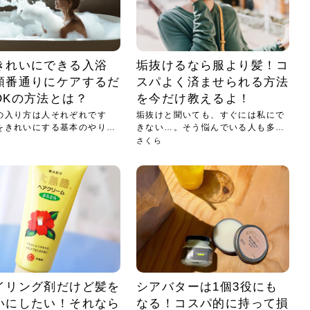
きれいにできる入浴
垢抜けるなら服より髪！コ
順番通りにケアするだ
スパよく済ませられる方法
OKの方法とは？
を今だけ教えるよ！
の入り方は人それぞれです
垢抜けと聞いても、すぐには私にで
をきれいにする基本のやり方
きない…。そう悩んでいる人も多い
.
でし...
さくら
イリング剤だけど髪を
シアバターは1個3役にも
いにしたい！それなら
なる！コスパ的に持って損