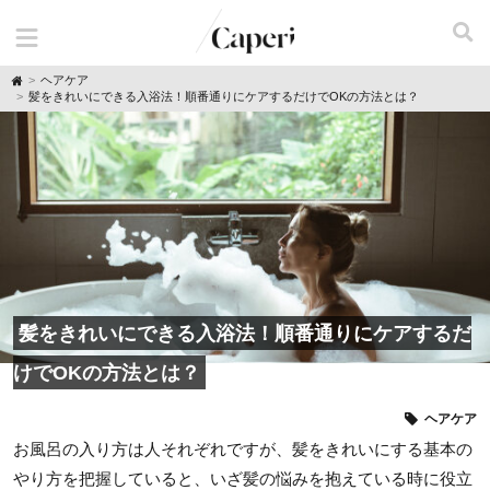
H
ヘアケア
o
髪をきれいにできる入浴法！順番通りにケアするだけでOKの方法とは？
m
e
髪をきれいにできる入浴法！順番通りにケアするだ
けでOKの方法とは？
ヘアケア
お風呂の入り方は人それぞれですが、髪をきれいにする基本の
やり方を把握していると、いざ髪の悩みを抱えている時に役立