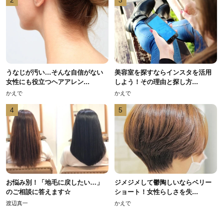
2
3
うなじが汚い…そんな自信がない
美容室を探すならインスタを活用
女性にも役立つヘアアレン...
しよう！その理由と探し方...
かえで
かえで
4
5
お悩み別！「地毛に戻したい…」
ジメジメして鬱陶しいならベリー
のご相談に答えます☆
ショート！女性らしさを失...
渡辺真一
かえで