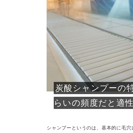
急に
人の
い原因.
めく..
ル...
時こそ.
本ケ
のシャ.
しい美.
のポ
める前.
と...
ヘッドス
と種
果。
血行を促
トリート
2026
2026
しばらく
髪をきれ
スキンケ
「たくさ
フェイス
顔の産毛
最近、な
できる.
魅力と、
効果が...
大きく変
すみカラ
ルでエア
ろそろ髪
ムを増や
ンプーに
に、実際
いうお悩
で抜くな
気がする
さろめ
の塗り...
く...
解...
思って...
頭皮の...
などの...
ものばか.
しょう...
感じて...
じつは...
ふと鏡を
痩身エス
落ち込ん
機器を使
メガネ
さくら
かえで
メガネ
さくら
さくら
あおい
あかり
あおい
あおい
その原...
技によ...
あおい
あかり
炭酸シャンプーの
らいの頻度だと適
シャンプーというのは、基本的に毛穴