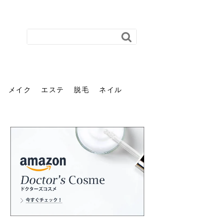
メイク
エステ
脱毛
ネイル
花粉で髪がパサパサするの
肌に合う髪色、どう見つけ
40代のパーマがダレる原因
前髪を薄くするための美容
ヘッドスパで頭皮をケアし
ストレスで髪の毛はどう変
40代の髪を悩みに最適！韓
「おしゃれ」と「身だしな
エステの勧誘が怖い人へ。
「今さら」なんて言わせな
オフィスネイルでも「キラ
はなぜ？原因と落とし方・
る？「イエベ」「ブルベ」
とは？自宅でできる復活術
院の頼み方とは？失敗しな
よう！ヘッドスパの効果と
わる？抜け毛・パサつきの
国発「ダリーフ」でヘアセ
み」は違う。相手に信頼感
断ることは悪くない。自分
い。40代のVIO・顔脱毛、
キラ」はOK？派手に見えな