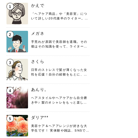
かえで
1
「ヘアケア商品」や「美容室」につ
いて詳しい20代後半のライター。楽
しみながら執筆させていただきま
す！
メガネ
2
手荒れが原因で美容師を退職。その
後はその知識を使って、ライターと
して転身したヘアケアオタクです。
髪の知識をわかりやすく紹介しま
す！
さくら
3
日常のストレスで髪が薄くなった女
性を応援！自分の経験をもとに、執
筆させていただきました。
あんり。
4
ヘアスタイルやヘアケアから自分磨
き中♪ 髪のオシャレをもっと楽しめ
るよう、日々勉強＆実践しています
♡ 役立つ情報をお届けできるように
頑張ります！よろしくお願いしま
ダリア**
5
す。
美容ケア＆ヘアアレンジが好きな大
学生です！ 実体験や雑誌、SNSで知
った情報を書いていこうと思いま