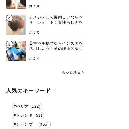
渡辺真一
ジメジメして鬱陶しいならベ
4
リーショート！女性らしさを
失わないポイント
かえで
美容室を探すならインスタを
5
活用しよう！その理由と探し
方を要チェック
かえで
もっと見る
人気のキーワード
やり方 (122)
トレンド (51)
シャンプー (355)