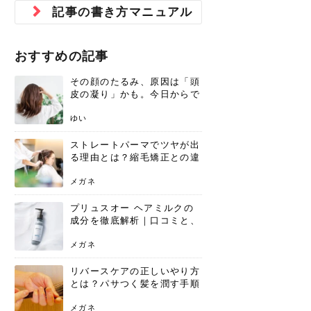
ジュベルック スキンの効果
本気の痩身と体質改善に。
防ぎ方を紹介
診断と...
と長...
いため...
おすすめの人
原因と...
ット...
を与え...
を守る...
賢...
い上...
記事の書き方マニュアル
とは？毛穴・ニキビ跡への
アーユルヴェーダに基づく
花粉の季節になると、髪がパサつく、
美容室で素敵なヘアカラーに染めても
パーマをかけたばかりなのに、もうカ
前髪は薄くしたほうが今風でおしゃれ
普段目に見えない頭皮ですが、何のケ
最近、髪のツヤがなくなったという方
韓国コスメを使うのは若い子だけだと
新しい環境に臨むとき、多くの人が意
「初回限定〇〇円！」そんなお得な体
40代になって、ふと自分のムダ毛のこ
仕事中も、ふとした瞬間に自分の指先
変化...
「イン...
広がる、手触りが悪いと感じた経験は
らったのに、家に帰って鏡を見たら、
ールがダレてしまったと感じている方
だと思っている人は、前髪を早く変え
アもせずに放っておくとダメージが蓄
や、抜け毛が増えたと悩んでいる方
思っていないでしょうか？ダリーフの
識するのが「身だしなみ」です。特に
験エステに行ってみたいけど、『押し
とが気になり始めたけど、「今から脱
を見て、気分が上がるという心ときめ
ありま...
「なん...
はいな...
たいと...
積して...
は、スト...
グラム...
メイク...
に弱い...
毛を...
く「キ...
ニキビ跡の凸凹をどうにかしたいと、
自己流のダイエットではなかなか落ち
おすすめの記事
肌の質感でお悩みではないでしょう
ない、頑固な脂肪やセルライトを、本
さくら
かえで
メガネ
かえで
yukarin
さくら
さくら
さな
さな
さな
あおい
か？肌に...
気で体...
その顔のたるみ、原因は「頭
ゆい
さな
皮の凝り」かも。今日からで
きる、リフトアップ頭皮マッ
サージ
ゆい
ストレートパーマでツヤが出
る理由とは？縮毛矯正との違
いや長持ちケアを解説
メガネ
プリュスオー ヘアミルクの
成分を徹底解析｜口コミと、
どんな髪質におすすめかを解
説
メガネ
リバースケアの正しいやり方
とは？パサつく髪を潤す手順
と失敗しない注意点
メガネ