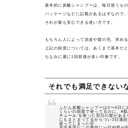
基本的に炭酸シャンプーは、毎日使うも
パッケージなどに記載があるはずなので
それが最も安心できる使い方です。
もちろん人によって頭皮や髪の毛、求め
上記の頻度については、あくまで基本だ
ちなみに週に1回前後が多い印象です。
それでも満足できない
ふだん炭酸シャンプーは3〜4日に
くらいの頻度で使ってるのに、
#
チュール
を使った翌日の髪があま
にもまとまってるからつい3日連続
使ってしまった🤭
高温多湿なこの季節に一日中髪が