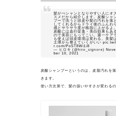
髪がぺシャンとなりやすい人にオ
スメだから紹介します。炭酸シャ
プーで洗うと頭皮や髪の汚れを落
してくれるからドライ後のふんわ
感とサラサラ度が格段に上がるよ
炭酸には血行促進・美白効果もあ
ので美容にもってこい。週一ケア
も使えば頭皮環境は変わる。美髪
土壌から整えていくがいい
pic.twi
r.com/PoST8Wi1i8
— ヒロキ (@hiro_signore)
Nov
ber 10, 2021
炭酸シャンプーというのは、皮脂汚れを
きます。
使い方次第で、髪の扱いやすさが変わる