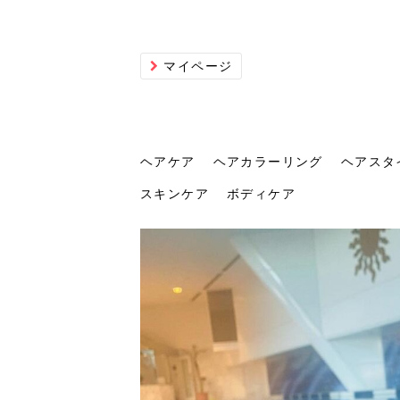
マイページ
ヘアケア
ヘアカラーリング
ヘアスタ
スキンケア
ボディケア
ヘアケア
ヘアカラーリング
ヘアスタイル
ヘアサロン
ヘッドスパ
スカルプケア
ヘアアイテム
メイク
エステ
脱毛
ネイル
スキンケア
ボディケア
トリ
髪の
202
美容
ヘッ
髪を
発酵
ミニ
針で
化粧
202
仕上
へ！2
新ト
い？
らな
い方
何が
少な
の効
毛」。
イド