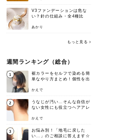
V3ファンデーションは危な
い？針の仕組み・全4種比
較・正規品の買い方まで徹底
解説
あかり
もっと見る
週間ランキング（総合）
裾カラーをセルフで染める簡
1
単なやり方まとめ！個性を出
すなら今！
かえで
うなじが汚い…そんな自信が
2
ない女性にも役立つヘアアレ
ンジあります！
かえで
お悩み別！「地毛に戻した
3
い…」のご相談に答えます☆