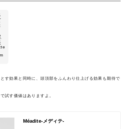
ス
ン
と
り
。
る
で
は
tte
em
落とす効果と同時に、頭頂部をふんわり仕上げる効果も期待で
ので試す価値はありますよ。
Méadite-メディテ-