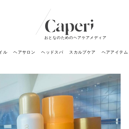
おとなのためのヘアケアメディア
イル
ヘアサロン
ヘッドスパ
スカルプケア
ヘアアイテム
ートメントの付け方で
くすみが気になる人
6年のショートウルフ最
室に行くのが恥ずかし
ドスパの落とし穴！知
育てるには？毎日の洗
エキスシャンプーって
マリストのメイク術｜
小顔を目指す！美容鍼
ノリが変わる「顔脱
6年運気アップネイルガ
朝の5分が変わる！寝癖がつ
ツヤと透明感で垢抜ける！
ルーズウェーブとは？2026
お気に入りのお店が倒産し
頭皮を刺激してお顔のリフ
頭皮マッサージで目がぱっ
アイロンが苦手でも大丈
V3ファンデーションは危な
リンパマッサージと経絡マ
子供の脱毛、日焼け肌はN
そのネイル、本当に似合っ
がりが変わる｜効かな
026春トレンドの明る
レンドとは？ナチュラ
髪質の変化に気づいた
いと損する真実
と生活習慣を見直す基
いいの？無印良品など
いアイテムで「自分ら
果と後悔しない選び方
4つのメリットと、始
を公開！幸運を呼ぶ色
かない予防方法と時短寝癖
自然なヘアカラーで作る
年の注目スタイルと長さ別
た後の美容室の探し方！失
トアップ♪毎日こつこつカン
ちりする理由は？具体的な
夫！ブラッシング感覚で使
い？針の仕組み・全4種比
ッサージの違いとは？効果
G？親子で学ぶ、安心・安全
てる？指先をきれいに見え