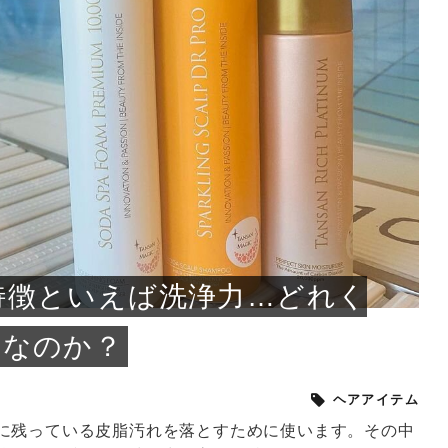
小じわが増えた？原因
手ならではの痩身効
ルルルン ハイドラのどれが
その医療ダイエット、後悔
..
.
..
ア
..
..
イント
..
直し...
「きれい...
の...
敗しに...
タン小顔☆
やり方...
えるヘア...
較・...
と、自...
なエ...
るのは...
パは、頭皮の汚れを落として
類の見分け方＆自宅で
オールハンドエステの
良い？その違いは？PDRN
しませんか？失敗する人の
進し、リラックス効果や美髪
メントの付け方で仕上がりは
春のトレンドカラーは明るめのく
年のショートウルフは、ナチュラ
美容室に行けていないし、そ
いに育てるには高価なアイテ
アで人気の発酵成分が、シャ
んのコスメを持っているの
ラインをすっきりさせたいと
をカミソリで剃って、毛抜き
んとなく運気が停滞している
新生活シーズン、朝の身支度を少しで
職場で浮かない落ち着いたトーンにし
2026年はレイヤーカットを使った髪型
美容室を倒産する数が増えているとい
毎日のちょっとした習慣で小顔は作れ
目元の印象を左右するのは目そのもの
ヘアアイロンを使うのが苦手、火傷が
メイクをしている時間も、スキンケア
サロンのメニューを見ていると、「リ
「ムダ毛が気になる」とお子さんが悩
SNSや雑誌で見かけた素敵なネイルデ
..
...
や...
共通点...
わります。今回は、毛先中心
ーです。ただし、髪がすでに
リーな仕上がりが今っぽい正
型を変えて気分転換したいと
す前に、洗い方や乾かし方、
も広がっています。無印良品
に使っているのはいつも同じ
みを抱えている方はいないで
ど、日々の自己処理を手間に
と悩んでいないでしょうか？
も短くしたい人は多いはず。じつは寝
たいけれど、どこか垢抜けた印象にし
のトレンドと重なり、ルーズウェーブ
うニュースがありました。もともと美
る！頭のこりをほぐしてフェイスライ
ではなく、頭皮の状態かもしれませ
怖いと感じている方はいないでしょう
の時間に変えるという発想から生まれ
ンパマッサージ」の他に「経絡マッサ
んでいる姿を見て、エステ脱毛を検討
ザインを、いざ自分の爪に試してみた
..
見て、急に小じわが増えたと
テと一言で言っても、最新の
癖は、...
たいと...
ヘ...
容室の...
ンのリ...
ん。以下...
か？そ...
たのが...
ージ」...
し始め...
ら、...
ルルルン ハイドラシリーズを使いたい
医師の管理のもと、科学的根拠に基づ
でいないでしょうか？じつは
ったものから、昔ながらの手
けれど、種類が多くてどれを選べばい
いて行う「医療ダイエット」は、自己
かえで
さくら
かえで
かえで
chicca
メガネ
さくら
あかり
あかり
あおい
さな
いか...
流のダ...
さな
さな
もっと見る
もっと見る
もっと見る
もっと見る
もっと見る
もっと見る
もっと見る
もっと見る
もっと見る
もっと見る
もっと見る
もっと見る
もっと見る
特徴といえば洗浄力…どれく
性なのか？
ヘアアイテム
に残っている皮脂汚れを落とすために使います。その中