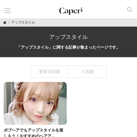
H
アップスタイル
o
m
e
アップスタイル
「アップスタイル」に関する記事が集まったページです。
更新日時順
人気順
ボブヘアでもアップスタイルを楽
しもう！おすすめのヘアア...