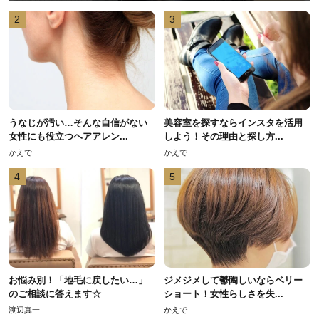
2
3
うなじが汚い…そんな自信がない
美容室を探すならインスタを活用
女性にも役立つヘアアレン...
しよう！その理由と探し方...
かえで
かえで
4
5
お悩み別！「地毛に戻したい…」
ジメジメして鬱陶しいならベリー
のご相談に答えます☆
ショート！女性らしさを失...
渡辺真一
かえで