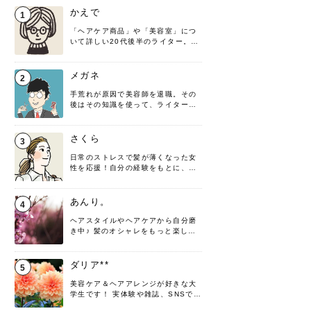
かえで
1
「ヘアケア商品」や「美容室」につ
いて詳しい20代後半のライター。楽
しみながら執筆させていただきま
す！
メガネ
2
手荒れが原因で美容師を退職。その
後はその知識を使って、ライターと
して転身したヘアケアオタクです。
髪の知識をわかりやすく紹介しま
す！
さくら
3
日常のストレスで髪が薄くなった女
性を応援！自分の経験をもとに、執
筆させていただきました。
あんり。
4
ヘアスタイルやヘアケアから自分磨
き中♪ 髪のオシャレをもっと楽しめ
るよう、日々勉強＆実践しています
♡ 役立つ情報をお届けできるように
頑張ります！よろしくお願いしま
ダリア**
5
す。
美容ケア＆ヘアアレンジが好きな大
学生です！ 実体験や雑誌、SNSで知
った情報を書いていこうと思いま