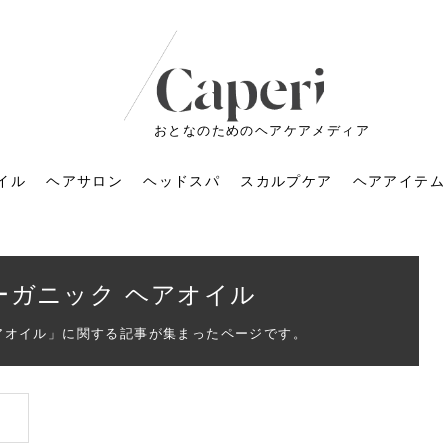
おとなのためのヘアケアメディア
イル
ヘアサロン
ヘッドスパ
スカルプケア
ヘアアイテム
ーガニック ヘアオイル
ヘアオイル」に関する記事が集まったページです。
ートメントの付け方で
くすみが気になる人
6年のショートウルフ最
室に行くのが恥ずかし
ドスパの落とし穴！知
育てるには？毎日の洗
エキスシャンプーって
マリストのメイク術｜
小顔を目指す！美容鍼
ノリが変わる「顔脱
6年運気アップネイルガ
朝の5分が変わる！寝癖がつ
ツヤと透明感で垢抜ける！
ルーズウェーブとは？2026
お気に入りのお店が倒産し
頭皮を刺激してお顔のリフ
頭皮マッサージで目がぱっ
アイロンが苦手でも大丈
V3ファンデーションは危な
リンパマッサージと経絡マ
子供の脱毛、日焼け肌はN
そのネイル、本当に似合っ
がりが変わる｜効かな
026春トレンドの明る
レンドとは？ナチュラ
髪質の変化に気づいた
いと損する真実
と生活習慣を見直す基
いいの？無印良品など
いアイテムで「自分ら
果と後悔しない選び方
4つのメリットと、始
を公開！幸運を呼ぶ色
かない予防方法と時短寝癖
自然なヘアカラーで作る
年の注目スタイルと長さ別
た後の美容室の探し方！失
トアップ♪毎日こつこつカン
ちりする理由は？具体的な
夫！ブラッシング感覚で使
い？針の仕組み・全4種比
ッサージの違いとは？効果
G？親子で学ぶ、安心・安全
てる？指先をきれいに見え