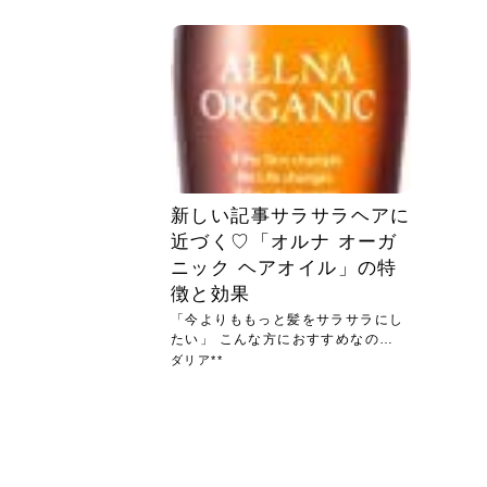
急に
人の
い原因.
めく..
ル...
時こそ.
本ケ
のシャ.
しい美.
のポ
める前.
と...
ヘッドス
と種
果。
血行を促
トリート
2026
2026
しばらく
髪をきれ
スキンケ
「たくさ
フェイス
顔の産毛
最近、な
できる.
魅力と、
効果が...
大きく変
すみカラ
ルでエア
ろそろ髪
ムを増や
ンプーに
に、実際
いうお悩
で抜くな
気がする
さろめ
の塗り...
く...
解...
思って...
頭皮の...
などの...
ものばか.
しょう...
感じて...
じつは...
ふと鏡を
痩身エス
落ち込ん
機器を使
メガネ
さくら
かえで
メガネ
さくら
さくら
あおい
あかり
あおい
あおい
その原...
技によ...
あおい
あかり
新しい記事サラサラヘアに
近づく♡「オルナ オーガ
ニック ヘアオイル」の特
徴と効果
「今よりももっと髪をサラサラにし
たい」 こんな方におすすめなの
が、...
ダリア**