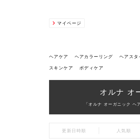
マイページ
ヘアケア
ヘアカラーリング
ヘアスタ
スキンケア
ボディケア
ヘアケア
ヘアカラーリング
ヘアスタイル
ヘアサロン
ヘッドスパ
スカルプケア
ヘアアイテム
メイク
エステ
脱毛
ネイル
スキンケア
ボディケア
オルナ オ
「オルナ オーガニック 
トリ
髪の
202
美容
ヘッ
髪を
発酵
ミニ
針で
化粧
202
更新日時順
人気順
仕上
へ！2
新ト
い？
らな
い方
何が
少な
の効
毛」。
イド