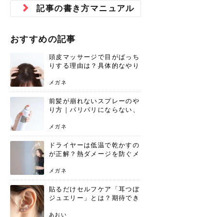
ジュベルック スキンの効果
本気の痩身と体質改善に。
防ぎ方を紹介
診断と...
と長...
いため...
おすすめの人
原因と...
ット...
を与え...
を守る...
賢...
い上...
記事の書き方マニュアル
とは？毛穴・ニキビ跡への
アーユルヴェーダに基づく
花粉の季節になると、髪がパサつく、
美容室で素敵なヘアカラーに染めても
パーマをかけたばかりなのに、もうカ
前髪は薄くしたほうが今風でおしゃれ
普段目に見えない頭皮ですが、何のケ
最近、髪のツヤがなくなったという方
韓国コスメを使うのは若い子だけだと
新しい環境に臨むとき、多くの人が意
「初回限定〇〇円！」そんなお得な体
40代になって、ふと自分のムダ毛のこ
仕事中も、ふとした瞬間に自分の指先
変化...
「イン...
広がる、手触りが悪いと感じた経験は
らったのに、家に帰って鏡を見たら、
ールがダレてしまったと感じている方
だと思っている人は、前髪を早く変え
アもせずに放っておくとダメージが蓄
や、抜け毛が増えたと悩んでいる方
思っていないでしょうか？ダリーフの
識するのが「身だしなみ」です。特に
験エステに行ってみたいけど、『押し
とが気になり始めたけど、「今から脱
を見て、気分が上がるという心ときめ
ありま...
「なん...
はいな...
たいと...
積して...
は、スト...
グラム...
メイク...
に弱い...
毛を...
く「キ...
ニキビ跡の凸凹をどうにかしたいと、
自己流のダイエットではなかなか落ち
おすすめの記事
肌の質感でお悩みではないでしょう
ない、頑固な脂肪やセルライトを、本
さくら
かえで
メガネ
かえで
yukarin
さくら
さくら
さな
さな
さな
あおい
か？肌に...
気で体...
頭皮マッサージで目がぱっち
ゆい
さな
りする理由は？具体的なやり
方と継続のコツを解説
メガネ
前髪が崩れないスプレーのや
り方｜パリパリにならない、
自然なキープ術を解説
メガネ
ドライヤーは低温で乾かすの
が正解？熱ダメージを防ぐメ
リットと、速乾のコツ
メガネ
貼るだけセルフケア「耳つぼ
ジュエリー」とは？期待でき
る効果と、その実力
あおい