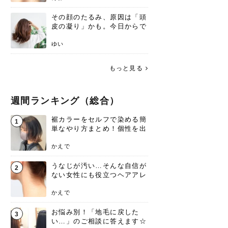
その顔のたるみ、原因は「頭
皮の凝り」かも。今日からで
きる、リフトアップ頭皮マッ
サージ
ゆい
もっと見る
週間ランキング（総合）
裾カラーをセルフで染める簡
1
単なやり方まとめ！個性を出
すなら今！
かえで
うなじが汚い…そんな自信が
2
ない女性にも役立つヘアアレ
ンジあります！
かえで
お悩み別！「地毛に戻した
3
い…」のご相談に答えます☆