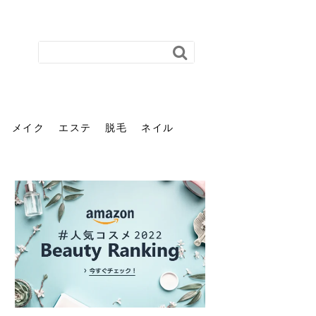
メイク
エステ
脱毛
ネイル
花粉で髪がパサパサするの
肌に合う髪色、どう見つけ
40代のパーマがダレる原因
前髪を薄くするための美容
ヘッドスパで頭皮をケアし
ストレスで髪の毛はどう変
40代の髪を悩みに最適！韓
「おしゃれ」と「身だしな
エステの勧誘が怖い人へ。
「今さら」なんて言わせな
オフィスネイルでも「キラ
はなぜ？原因と落とし方・
る？「イエベ」「ブルベ」
とは？自宅でできる復活術
院の頼み方とは？失敗しな
よう！ヘッドスパの効果と
わる？抜け毛・パサつきの
国発「ダリーフ」でヘアセ
み」は違う。相手に信頼感
断ることは悪くない。自分
い。40代のVIO・顔脱毛、
キラ」はOK？派手に見えな