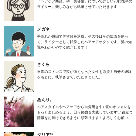
「ヘアケア商品」や「美容室」について詳しい20代後半の
ライター。楽しみながら執筆させていただきます！
メガネ
手荒れが原因で美容師を退職。その後はその知識を使っ
て、ライターとして転身したヘアケアオタクです。髪の知
識をわかりやすく紹介します！
さくら
日常のストレスで髪が薄くなった女性を応援！自分の経験
をもとに、執筆させていただきました。
あんり。
ヘアスタイルやヘアケアから自分磨き中♪ 髪のオシャレを
もっと楽しめるよう、日々勉強＆実践しています♡ 役立つ
情報をお届けできるように頑張ります！よろしくお願いし
ます。
ダリア**