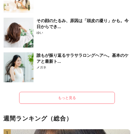
その顔のたるみ、原因は「頭皮の凝り」かも。今
日からでき...
ゆい
誰もが振り返るサラサラロングヘアへ。基本のケ
アと最新ト...
メガネ
もっと見る
週間ランキング（総合）
1