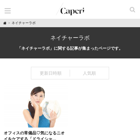
H
ネイチャーラボ
o
m
e
ネイチャーラボ
「ネイチャーラボ」に関する記事が集まったページです。
更新日時順
人気順
オフィスの常備品♡気になるニオ
イをケアする「ドライシャ...