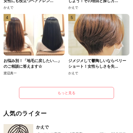
女性にも役立つヘアアレン...
しよう！その理由と探し方...
かえで
かえで
4
5
お悩み別！「地毛に戻したい…」
ジメジメして鬱陶しいならベリー
のご相談に答えます☆
ショート！女性らしさを失...
渡辺真一
かえで
もっと見る
人気のライター
かえで