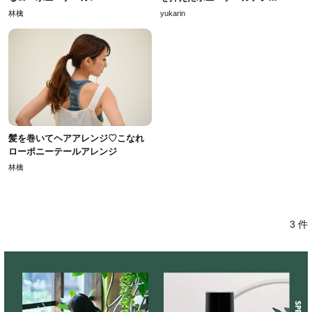
林檎
yukarin
髪を巻いてヘアアレンジ♡こなれ
ローポニーテールアレンジ
林檎
3 件