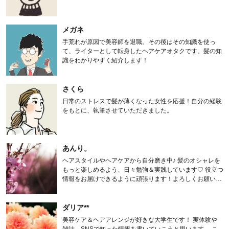
メガネ
手荒れが原因で美容師を退職。その後はその知識を使っ
て、ライターとして転身したヘアケアオタクです。髪の知
識をわかりやすく紹介します！
さくら
日常のストレスで髪が薄くなった女性を応援！自分の経験
をもとに、執筆させていただきました。
あんり。
ヘアスタイルやヘアケアから自分磨き中♪ 髪のオシャレを
もっと楽しめるよう、日々勉強＆実践しています♡ 役立つ
情報をお届けできるように頑張ります！よろしくお願いし
ます。
ダリア**
美容ケア＆ヘアアレンジが好きな大学生です！ 実体験や