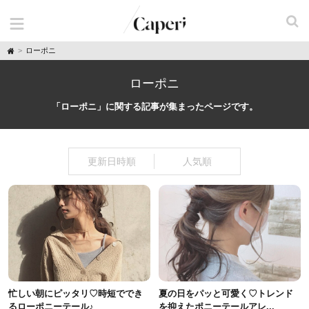
H
ローポニ
o
m
e
ローポニ
「ローポニ」に関する記事が集まったページです。
更新日時順
人気順
忙しい朝にピッタリ♡時短ででき
夏の日をパッと可愛く♡トレンド
るローポニーテール♪
を抑えたポニーテールアレ...