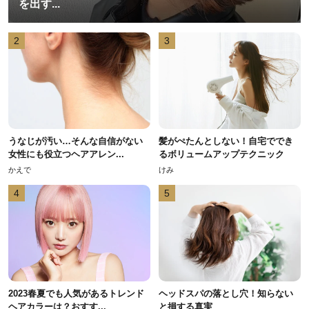
を出す...
2
3
うなじが汚い…そんな自信がない
髪がぺたんとしない！自宅ででき
女性にも役立つヘアアレン...
るボリュームアップテクニック
かえで
けみ
4
5
2023春夏でも人気があるトレンド
ヘッドスパの落とし穴！知らない
ヘアカラーは？おすす...
と損する真実