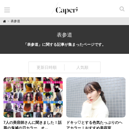
H
表参道
o
m
e
表参道
「表参道」に関する記事が集まったページです。
更新日時順
人気順
7人の美容師さんに聞きました！話
ドキッ♡とする色気たっぷりのヘ
題の鬼滅の刃カラー、オ...
アカラー！おすすめ美容室