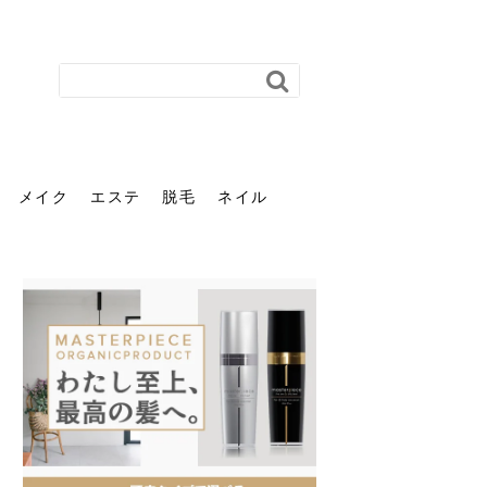
メイク
エステ
脱毛
ネイル
花粉で髪がパサパサするの
肌に合う髪色、どう見つけ
40代のパーマがダレる原因
前髪を薄くするための美容
ヘッドスパで頭皮をケアし
ストレスで髪の毛はどう変
40代の髪を悩みに最適！韓
「おしゃれ」と「身だしな
エステの勧誘が怖い人へ。
「今さら」なんて言わせな
オフィスネイルでも「キラ
はなぜ？原因と落とし方・
る？「イエベ」「ブルベ」
とは？自宅でできる復活術
院の頼み方とは？失敗しな
よう！ヘッドスパの効果と
わる？抜け毛・パサつきの
国発「ダリーフ」でヘアセ
み」は違う。相手に信頼感
断ることは悪くない。自分
い。40代のVIO・顔脱毛、
キラ」はOK？派手に見えな