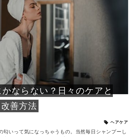
小じわが増えた？原因
手ならではの痩身効
ルルルン ハイドラのどれが
その医療ダイエット、後悔
..
.
..
ア
..
..
イント
..
直し...
「きれい...
の...
敗しに...
タン小顔☆
やり方...
えるヘア...
較・...
と、自...
なエ...
るのは...
パは、頭皮の汚れを落として
類の見分け方＆自宅で
オールハンドエステの
良い？その違いは？PDRN
しませんか？失敗する人の
進し、リラックス効果や美髪
メントの付け方で仕上がりは
春のトレンドカラーは明るめのく
年のショートウルフは、ナチュラ
美容室に行けていないし、そ
いに育てるには高価なアイテ
アで人気の発酵成分が、シャ
んのコスメを持っているの
ラインをすっきりさせたいと
をカミソリで剃って、毛抜き
んとなく運気が停滞している
新生活シーズン、朝の身支度を少しで
職場で浮かない落ち着いたトーンにし
2026年はレイヤーカットを使った髪型
美容室を倒産する数が増えているとい
毎日のちょっとした習慣で小顔は作れ
目元の印象を左右するのは目そのもの
ヘアアイロンを使うのが苦手、火傷が
メイクをしている時間も、スキンケア
サロンのメニューを見ていると、「リ
「ムダ毛が気になる」とお子さんが悩
SNSや雑誌で見かけた素敵なネイルデ
..
...
や...
共通点...
わります。今回は、毛先中心
ーです。ただし、髪がすでに
リーな仕上がりが今っぽい正
型を変えて気分転換したいと
す前に、洗い方や乾かし方、
も広がっています。無印良品
に使っているのはいつも同じ
みを抱えている方はいないで
ど、日々の自己処理を手間に
と悩んでいないでしょうか？
も短くしたい人は多いはず。じつは寝
たいけれど、どこか垢抜けた印象にし
のトレンドと重なり、ルーズウェーブ
うニュースがありました。もともと美
る！頭のこりをほぐしてフェイスライ
ではなく、頭皮の状態かもしれませ
怖いと感じている方はいないでしょう
の時間に変えるという発想から生まれ
ンパマッサージ」の他に「経絡マッサ
んでいる姿を見て、エステ脱毛を検討
ザインを、いざ自分の爪に試してみた
..
見て、急に小じわが増えたと
テと一言で言っても、最新の
癖は、...
たいと...
ヘ...
容室の...
ンのリ...
ん。以下...
か？そ...
たのが...
ージ」...
し始め...
ら、...
ルルルン ハイドラシリーズを使いたい
医師の管理のもと、科学的根拠に基づ
でいないでしょうか？じつは
ったものから、昔ながらの手
けれど、種類が多くてどれを選べばい
いて行う「医療ダイエット」は、自己
かえで
さくら
かえで
かえで
chicca
メガネ
さくら
あかり
あかり
あおい
さな
いか...
流のダ...
さな
さな
もっと見る
もっと見る
もっと見る
もっと見る
もっと見る
もっと見る
もっと見る
もっと見る
もっと見る
もっと見る
もっと見る
もっと見る
もっと見る
にかならない？日々のケアと
な改善方法
ヘアケア
の匂いって気になっちゃうもの。当然毎日シャンプーし