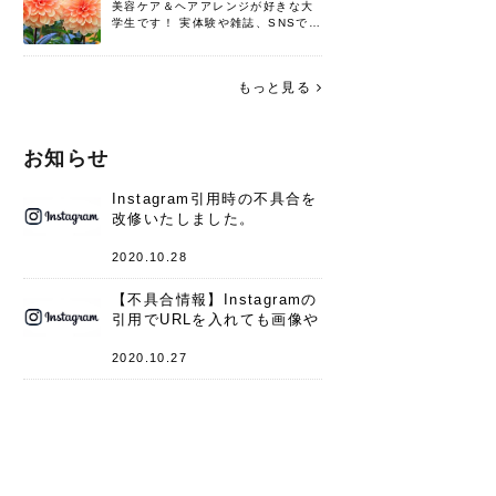
美容ケア＆ヘアアレンジが好きな大
学生です！ 実体験や雑誌、SNSで知
った情報を書いていこうと思いま
す。 これからよろしくお願いします
(*^^*)♪
もっと見る
お知らせ
Instagram引用時の不具合を
改修いたしました。
2020.10.28
【不具合情報】Instagramの
引用でURLを入れても画像や
キャプションが表示されない
件
2020.10.27