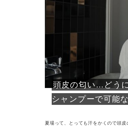
急に
人の
い原因.
めく..
ル...
時こそ.
本ケ
のシャ.
しい美.
のポ
める前.
と...
ヘッドス
と種
果。
血行を促
トリート
2026
2026
しばらく
髪をきれ
スキンケ
「たくさ
フェイス
顔の産毛
最近、な
できる.
魅力と、
効果が...
大きく変
すみカラ
ルでエア
ろそろ髪
ムを増や
ンプーに
に、実際
いうお悩
で抜くな
気がする
さろめ
の塗り...
く...
解...
思って...
頭皮の...
などの...
ものばか.
しょう...
感じて...
じつは...
ふと鏡を
痩身エス
落ち込ん
機器を使
メガネ
さくら
かえで
メガネ
さくら
さくら
あおい
あかり
あおい
あおい
その原...
技によ...
あおい
あかり
頭皮の匂い…どう
シャンプーで可能
夏場って、とっても汗をかくので頭皮