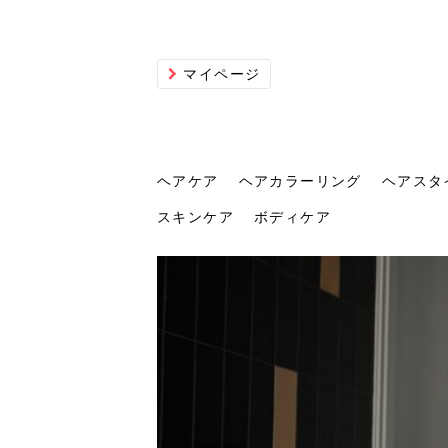
マイページ
ヘアケア
ヘアカラーリング
ヘアスタ
スキンケア
ボディケア
ヘアケア
ヘアカラーリング
ヘアスタイル
ヘアサロン
ヘッドスパ
スカルプケア
ヘアアイテム
メイク
エステ
脱毛
ネイル
スキンケア
ボディケア
トリ
髪の
202
美容
ヘッ
髪を
発酵
ミニ
針で
化粧
202
仕上
へ！2
新ト
い？
らな
い方
何が
少な
の効
毛」。
イド