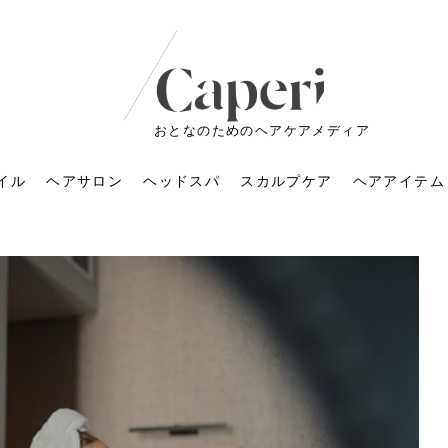
おとなのためのヘアケアメディア
イル
ヘアサロン
ヘッドスパ
スカルプケア
ヘアアイテム
ートメントの付け方で
くすみが気になる人
6年のショートウルフ最
室に行くのが恥ずかし
ドスパの落とし穴！知
育てるには？毎日の洗
エキスシャンプーって
マリストのメイク術｜
小顔を目指す！美容鍼
ノリが変わる「顔脱
6年運気アップネイルガ
朝の5分が変わる！寝癖がつ
ツヤと透明感で垢抜ける！
ルーズウェーブとは？2026
お気に入りのお店が倒産し
頭皮を刺激してお顔のリフ
頭皮マッサージで目がぱっ
アイロンが苦手でも大丈
V3ファンデーションは危な
リンパマッサージと経絡マ
子供の脱毛、日焼け肌はN
そのネイル、本当に似合っ
がりが変わる｜効かな
026春トレンドの明る
レンドとは？ナチュラ
髪質の変化に気づいた
いと損する真実
と生活習慣を見直す基
いいの？無印良品など
いアイテムで「自分ら
果と後悔しない選び方
4つのメリットと、始
を公開！幸運を呼ぶ色
かない予防方法と時短寝癖
自然なヘアカラーで作る
年の注目スタイルと長さ別
た後の美容室の探し方！失
トアップ♪毎日こつこつカン
ちりする理由は？具体的な
夫！ブラッシング感覚で使
い？針の仕組み・全4種比
ッサージの違いとは？効果
G？親子で学ぶ、安心・安全
てる？指先をきれいに見え