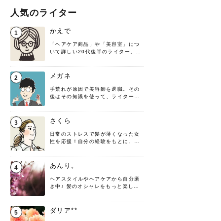
人気のライター
かえで
1
「ヘアケア商品」や「美容室」につ
いて詳しい20代後半のライター。楽
しみながら執筆させていただきま
す！
メガネ
2
手荒れが原因で美容師を退職。その
後はその知識を使って、ライターと
して転身したヘアケアオタクです。
髪の知識をわかりやすく紹介しま
す！
さくら
3
日常のストレスで髪が薄くなった女
性を応援！自分の経験をもとに、執
筆させていただきました。
あんり。
4
ヘアスタイルやヘアケアから自分磨
き中♪ 髪のオシャレをもっと楽しめ
るよう、日々勉強＆実践しています
♡ 役立つ情報をお届けできるように
頑張ります！よろしくお願いしま
ダリア**
5
す。