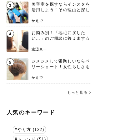
美容室を探すならインスタを
3
活用しよう！その理由と探し
方を要チェック
かえで
お悩み別！「地毛に戻した
4
い…」のご相談に答えます☆
渡辺真一
ジメジメして鬱陶しいならベ
5
リーショート！女性らしさを
失わないポイント
かえで
もっと見る
人気のキーワード
やり方 (122)
トレンド (51)