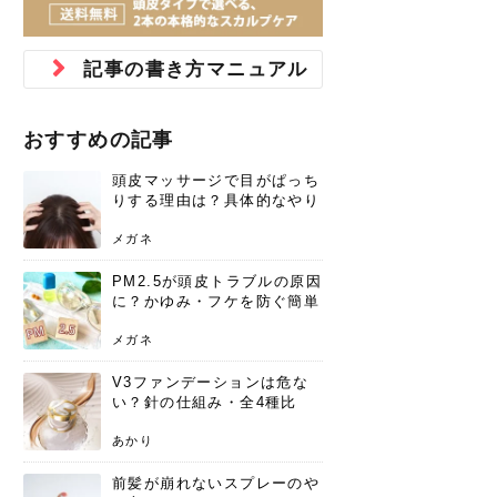
ジュベルック スキンの効果
本気の痩身と体質改善に。
防ぎ方を紹介
診断と...
と長...
いため...
おすすめの人
原因と...
ット...
を与え...
を守る...
賢...
い上...
とは？毛穴・ニキビ跡への
アーユルヴェーダに基づく
花粉の季節になると、髪がパサつく、
美容室で素敵なヘアカラーに染めても
パーマをかけたばかりなのに、もうカ
前髪は薄くしたほうが今風でおしゃれ
普段目に見えない頭皮ですが、何のケ
最近、髪のツヤがなくなったという方
韓国コスメを使うのは若い子だけだと
新しい環境に臨むとき、多くの人が意
「初回限定〇〇円！」そんなお得な体
40代になって、ふと自分のムダ毛のこ
仕事中も、ふとした瞬間に自分の指先
変化...
「イン...
広がる、手触りが悪いと感じた経験は
らったのに、家に帰って鏡を見たら、
ールがダレてしまったと感じている方
だと思っている人は、前髪を早く変え
アもせずに放っておくとダメージが蓄
や、抜け毛が増えたと悩んでいる方
思っていないでしょうか？ダリーフの
識するのが「身だしなみ」です。特に
験エステに行ってみたいけど、『押し
とが気になり始めたけど、「今から脱
を見て、気分が上がるという心ときめ
記事の書き方マニュアル
ありま...
「なん...
はいな...
たいと...
積して...
は、スト...
グラム...
メイク...
に弱い...
毛を...
く「キ...
ニキビ跡の凸凹をどうにかしたいと、
自己流のダイエットではなかなか落ち
肌の質感でお悩みではないでしょう
ない、頑固な脂肪やセルライトを、本
さくら
かえで
メガネ
かえで
yukarin
さくら
さくら
さな
さな
さな
あおい
か？肌に...
気で体...
おすすめの記事
ゆい
さな
頭皮マッサージで目がぱっち
りする理由は？具体的なやり
方と継続のコツを解説
メガネ
PM2.5が頭皮トラブルの原因
に？かゆみ・フケを防ぐ簡単
ケア方法
メガネ
V3ファンデーションは危な
い？針の仕組み・全4種比
較・正規品の買い方まで徹底
解説
あかり
前髪が崩れないスプレーのや