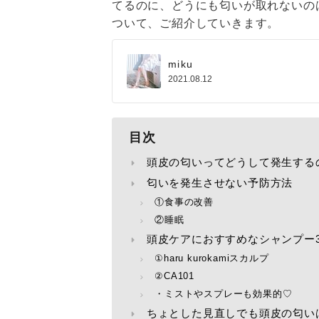
てるのに、どうにも匂いが取れないの
ついて、ご紹介していきます。
miku
2021.08.12
目次
頭皮の匂いってどうして発生する
匂いを発生させない予防方法
①食事の改善
②睡眠
頭皮ケアにおすすめなシャンプー
①haru kurokamiスカルプ
②CA101
・ミストやスプレーも効果的♡
ちょとした見直しでも頭皮の匂い