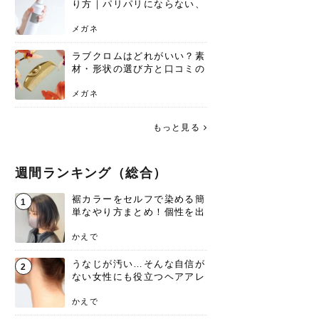
り方｜パリパリにならない、
自然なキープ術を解説
メガネ
ラブクロムはどれがいい？素
材・形状の選び方と口コミの
真相
メガネ
もっと見る
週間ランキング（総合）
裾カラーをセルフで染める簡
1
単なやり方まとめ！個性を出
すなら今！
かえで
うなじが汚い…そんな自信が
2
ない女性にも役立つヘアアレ
ンジあります！
かえで