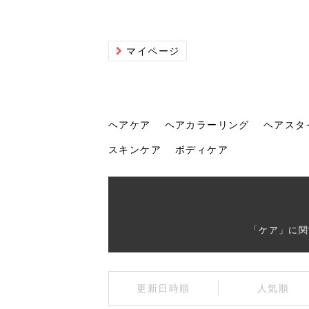
マイページ
ヘアケア
ヘアカラーリング
ヘアスタ
スキンケア
ボディケア
ヘアケア
ヘアカラーリング
ヘアスタイル
ヘアサロン
ヘッドスパ
スカルプケア
ヘアアイテム
メイク
エステ
脱毛
ネイル
スキンケア
ボディケア
「ケア」に関
トリ
髪の
202
美容
ヘッ
髪を
発酵
ミニ
針で
化粧
202
更新日時順
人気順
仕上
へ！2
新ト
い？
らな
い方
何が
少な
の効
毛」。
イド