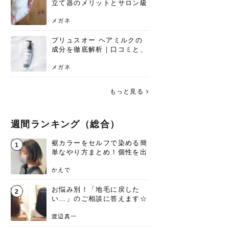
立て器のメリットとサロン級
の髪を作る活用術
メガネ
プリュスオー ヘアミルクの
成分を徹底解析｜口コミと、
どんな髪質におすすめかを解
説
メガネ
もっと見る
週間ランキング（総合）
裾カラーをセルフで染める簡
1
単なやり方まとめ！個性を出
すなら今！
かえで
お悩み別！「地毛に戻した
2
い…」のご相談に答えます☆
渡辺真一