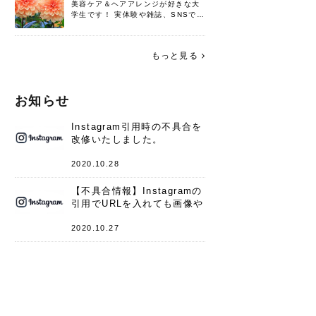
美容ケア＆ヘアアレンジが好きな大
学生です！ 実体験や雑誌、SNSで知
った情報を書いていこうと思いま
す。 これからよろしくお願いします
(*^^*)♪
もっと見る
お知らせ
Instagram引用時の不具合を
改修いたしました。
2020.10.28
【不具合情報】Instagramの
引用でURLを入れても画像や
キャプションが表示されない
件
2020.10.27