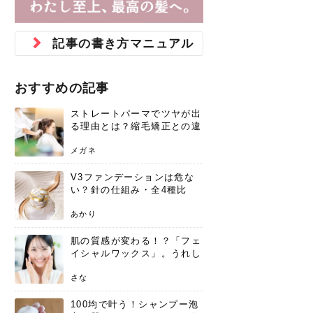
ジュベルック スキンの効果
本気の痩身と体質改善に。
防ぎ方を紹介
診断と...
と長...
いため...
おすすめの人
原因と...
ット...
を与え...
を守る...
賢...
い上...
とは？毛穴・ニキビ跡への
アーユルヴェーダに基づく
花粉の季節になると、髪がパサつく、
美容室で素敵なヘアカラーに染めても
パーマをかけたばかりなのに、もうカ
前髪は薄くしたほうが今風でおしゃれ
普段目に見えない頭皮ですが、何のケ
最近、髪のツヤがなくなったという方
韓国コスメを使うのは若い子だけだと
新しい環境に臨むとき、多くの人が意
「初回限定〇〇円！」そんなお得な体
40代になって、ふと自分のムダ毛のこ
仕事中も、ふとした瞬間に自分の指先
変化...
「イン...
広がる、手触りが悪いと感じた経験は
らったのに、家に帰って鏡を見たら、
ールがダレてしまったと感じている方
だと思っている人は、前髪を早く変え
アもせずに放っておくとダメージが蓄
や、抜け毛が増えたと悩んでいる方
思っていないでしょうか？ダリーフの
識するのが「身だしなみ」です。特に
験エステに行ってみたいけど、『押し
とが気になり始めたけど、「今から脱
を見て、気分が上がるという心ときめ
記事の書き方マニュアル
ありま...
「なん...
はいな...
たいと...
積して...
は、スト...
グラム...
メイク...
に弱い...
毛を...
く「キ...
ニキビ跡の凸凹をどうにかしたいと、
自己流のダイエットではなかなか落ち
肌の質感でお悩みではないでしょう
ない、頑固な脂肪やセルライトを、本
さくら
かえで
メガネ
かえで
yukarin
さくら
さくら
さな
さな
さな
あおい
か？肌に...
気で体...
おすすめの記事
ゆい
さな
ストレートパーマでツヤが出
る理由とは？縮毛矯正との違
いや長持ちケアを解説
メガネ
V3ファンデーションは危な
い？針の仕組み・全4種比
較・正規品の買い方まで徹底
解説
あかり
肌の質感が変わる！？「フェ
イシャルワックス」。うれし
いメリットと、肌荒れしない
ための基礎知識
さな
100均で叶う！シャンプー泡