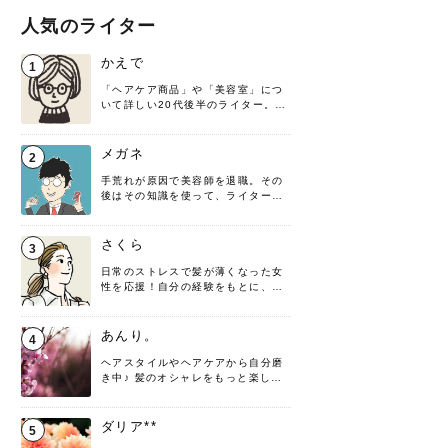
人気のライター
かえで
1
「ヘアケア商品」や「美容室」につ
いて詳しい20代後半のライター。楽
しみながら執筆させていただきま
す！
メガネ
2
手荒れが原因で美容師を退職。その
後はその知識を使って、ライターと
して転身したヘアケアオタクです。
髪の知識をわかりやすく紹介しま
す！
さくら
3
日常のストレスで髪が薄くなった女
性を応援！自分の経験をもとに、執
筆させていただきました。
あんり。
4
ヘアスタイルやヘアケアから自分磨
き中♪ 髪のオシャレをもっと楽しめ
るよう、日々勉強＆実践しています
♡ 役立つ情報をお届けできるように
頑張ります！よろしくお願いしま
ダリア**
5
す。