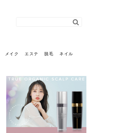
メイク
エステ
脱毛
ネイル
花粉で髪がパサパサするの
肌に合う髪色、どう見つけ
40代のパーマがダレる原因
前髪を薄くするための美容
ヘッドスパで頭皮をケアし
ストレスで髪の毛はどう変
40代の髪を悩みに最適！韓
「おしゃれ」と「身だしな
エステの勧誘が怖い人へ。
「今さら」なんて言わせな
オフィスネイルでも「キラ
はなぜ？原因と落とし方・
る？「イエベ」「ブルベ」
とは？自宅でできる復活術
院の頼み方とは？失敗しな
よう！ヘッドスパの効果と
わる？抜け毛・パサつきの
国発「ダリーフ」でヘアセ
み」は違う。相手に信頼感
断ることは悪くない。自分
い。40代のVIO・顔脱毛、
キラ」はOK？派手に見えな