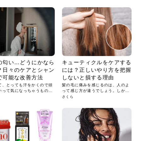
小じわが増えた？原因
手ならではの痩身効
ルルルン ハイドラのどれが
その医療ダイエット、後悔
..
.
..
ア
..
..
イント
..
直し...
「きれい...
の...
敗しに...
タン小顔☆
やり方...
えるヘア...
較・...
と、自...
なエ...
るのは...
パは、頭皮の汚れを落として
類の見分け方＆自宅で
オールハンドエステの
良い？その違いは？PDRN
しませんか？失敗する人の
進し、リラックス効果や美髪
メントの付け方で仕上がりは
春のトレンドカラーは明るめのく
年のショートウルフは、ナチュラ
美容室に行けていないし、そ
いに育てるには高価なアイテ
アで人気の発酵成分が、シャ
んのコスメを持っているの
ラインをすっきりさせたいと
をカミソリで剃って、毛抜き
んとなく運気が停滞している
新生活シーズン、朝の身支度を少しで
職場で浮かない落ち着いたトーンにし
2026年はレイヤーカットを使った髪型
美容室を倒産する数が増えているとい
毎日のちょっとした習慣で小顔は作れ
目元の印象を左右するのは目そのもの
ヘアアイロンを使うのが苦手、火傷が
メイクをしている時間も、スキンケア
サロンのメニューを見ていると、「リ
「ムダ毛が気になる」とお子さんが悩
SNSや雑誌で見かけた素敵なネイルデ
..
...
や...
共通点...
わります。今回は、毛先中心
ーです。ただし、髪がすでに
リーな仕上がりが今っぽい正
型を変えて気分転換したいと
す前に、洗い方や乾かし方、
も広がっています。無印良品
に使っているのはいつも同じ
みを抱えている方はいないで
ど、日々の自己処理を手間に
と悩んでいないでしょうか？
も短くしたい人は多いはず。じつは寝
たいけれど、どこか垢抜けた印象にし
のトレンドと重なり、ルーズウェーブ
うニュースがありました。もともと美
る！頭のこりをほぐしてフェイスライ
ではなく、頭皮の状態かもしれませ
怖いと感じている方はいないでしょう
の時間に変えるという発想から生まれ
ンパマッサージ」の他に「経絡マッサ
んでいる姿を見て、エステ脱毛を検討
ザインを、いざ自分の爪に試してみた
..
見て、急に小じわが増えたと
テと一言で言っても、最新の
癖は、...
たいと...
ヘ...
容室の...
ンのリ...
ん。以下...
か？そ...
たのが...
ージ」...
し始め...
ら、...
ルルルン ハイドラシリーズを使いたい
医師の管理のもと、科学的根拠に基づ
でいないでしょうか？じつは
ったものから、昔ながらの手
けれど、種類が多くてどれを選べばい
いて行う「医療ダイエット」は、自己
かえで
さくら
かえで
かえで
chicca
メガネ
さくら
あかり
あかり
あおい
さな
いか...
流のダ...
さな
さな
もっと見る
もっと見る
もっと見る
もっと見る
もっと見る
もっと見る
もっと見る
もっと見る
もっと見る
もっと見る
もっと見る
もっと見る
もっと見る
の匂い…どうにかなら
キューティクルをケアする
？日々のケアとシャン
には？正しいやり方を把握
で可能な改善方法
しないと損する理由
て、とっても汗をかくので頭
髪の毛に痛みを感じるのは、人のよ
いって気になっちゃうもの。
って感じ方が違うでしょう。しかし
多く...
さくら