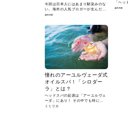
「ヘッ
今回は日本人にはあまり馴染みのな
ており..
anne
い、海外の人気ブロガーが生んだヘ
アケ...
anne
憧れのアーユルヴェーダ式
オイルスパ！「シロダー
ラ」とは？
ヘッドスパの起源は「アーユルヴェ
ーダ」にあり！ その中でも特に有
名...
ミミリカ