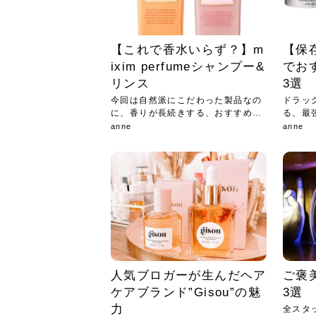
【これで香水いらず？】m
【保
ixim perfumeシャンプー&
でお
リンス
3選
今回は自然派にこだわった製品なの
ドラッ
に、香りが長続きする、おすすめヘ
る、最
アケ...
します
anne
anne
人気ブロガーが生んだヘア
ご褒
ケアブランド”Gisou”の魅
3選
力
全スタ