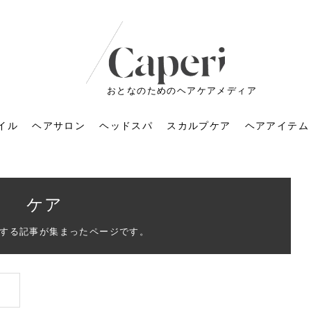
おとなのためのヘアケアメディア
イル
ヘアサロン
ヘッドスパ
スカルプケア
ヘアアイテム
ケア
する記事が集まったページです。
ートメントの付け方で
くすみが気になる人
6年のショートウルフ最
室に行くのが恥ずかし
ドスパの落とし穴！知
育てるには？毎日の洗
エキスシャンプーって
マリストのメイク術｜
小顔を目指す！美容鍼
ノリが変わる「顔脱
6年運気アップネイルガ
朝の5分が変わる！寝癖がつ
ツヤと透明感で垢抜ける！
ルーズウェーブとは？2026
お気に入りのお店が倒産し
頭皮を刺激してお顔のリフ
頭皮マッサージで目がぱっ
アイロンが苦手でも大丈
V3ファンデーションは危な
リンパマッサージと経絡マ
子供の脱毛、日焼け肌はN
そのネイル、本当に似合っ
がりが変わる｜効かな
026春トレンドの明る
レンドとは？ナチュラ
髪質の変化に気づいた
いと損する真実
と生活習慣を見直す基
いいの？無印良品など
いアイテムで「自分ら
果と後悔しない選び方
4つのメリットと、始
を公開！幸運を呼ぶ色
かない予防方法と時短寝癖
自然なヘアカラーで作る
年の注目スタイルと長さ別
た後の美容室の探し方！失
トアップ♪毎日こつこつカン
ちりする理由は？具体的な
夫！ブラッシング感覚で使
い？針の仕組み・全4種比
ッサージの違いとは？効果
G？親子で学ぶ、安心・安全
てる？指先をきれいに見え