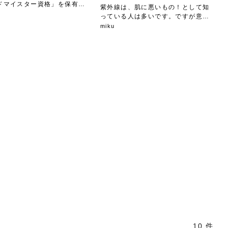
ドマイスター資格」を保有し
紫外線は、肌に悪いもの！として知
.
っている人は多いです。ですが意外
に頭...
miku
10 件