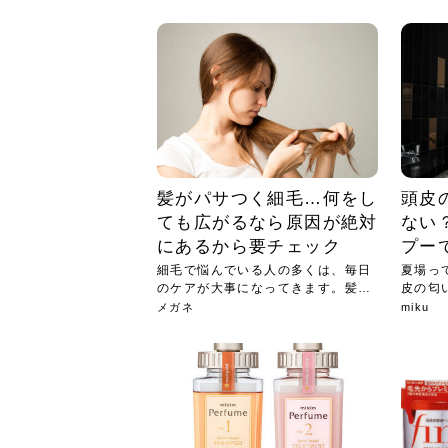
急に
人の
い原因.
めく..
ル...
時こそ.
本ケ
のシャ.
しい美.
のポ
める前.
と...
ヘッドス
と種
果。
血行を促
トリート
2026
2026
しばらく
髪をきれ
スキンケ
「たくさ
フェイス
顔の産毛
最近、な
できる.
魅力と、
効果が...
大きく変
すみカラ
ルでエア
ろそろ髪
ムを増や
ンプーに
に、実際
いうお悩
で抜くな
気がする
さろめ
の塗り...
く...
解...
思って...
頭皮の...
などの...
ものばか.
しょう...
感じて...
じつは...
ふと鏡を
痩身エス
落ち込ん
機器を使
メガネ
さくら
かえで
メガネ
さくら
さくら
あおい
あかり
あおい
あおい
その原...
技によ...
あおい
あかり
髪がパサつく細毛…何をし
頭皮
ても広がるなら原因が絶対
ない
にあるから要チェック
プー
細毛で悩んでいる人の多くは、毎日
夏場っ
のケアが大事になってきます。髪が
皮の匂
太い...
当然...
メガネ
miku