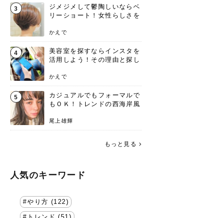
ジメジメして鬱陶しいならベ
3
リーショート！女性らしさを
失わないポイント
かえで
美容室を探すならインスタを
4
活用しよう！その理由と探し
方を要チェック
かえで
カジュアルでもフォーマルで
5
もＯＫ！トレンドの西海岸風
ラフスタイル特集。
尾上雄輝
もっと見る
人気のキーワード
やり方 (122)
トレンド (51)