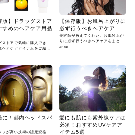
存版】ドラッグストア
【保存版】お風呂上がりに
すすめのヘアケア用品
必ず行うべきヘアケア
美容師が教えてくれた、お風呂上が
りに必ず行うべきヘアケアをまとめ
グストアで気軽に購入でき
まし...
anne
強ヘアケアアイテムをご紹介
〜！
美に！都内ヘッドスパ
髪にも肌にも紫外線ケアは
必須！おすすめUVケアア
イテム5選
ッフが高い技術の認定資格