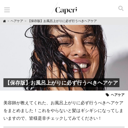
H
ヘアケア
【保存版】お風呂上がりに必ず行うべきヘアケア
o
m
e
【保存版】お風呂上がりに必ず行うべきヘアケア
ヘアケア
美容師が教えてくれた、お風呂上がりに必ず行うべきヘアケア
をまとめました！これをやらないと髪はギシギシになってしま
いますので、皆様是非チェックしてみてください！