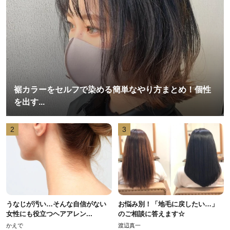
裾カラーをセルフで染める簡単なやり方まとめ！個性
を出す...
2
3
うなじが汚い…そんな自信がない
お悩み別！「地毛に戻したい…」
女性にも役立つヘアアレン...
のご相談に答えます☆
かえで
渡辺真一