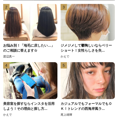
2
3
お悩み別！「地毛に戻したい…」
ジメジメして鬱陶しいならベリー
のご相談に答えます☆
ショート！女性らしさを失...
渡辺真一
かえで
4
5
美容室を探すならインスタを活用
カジュアルでもフォーマルでもＯ
しよう！その理由と探し方...
Ｋ！トレンドの西海岸風ラ...
かえで
尾上雄輝