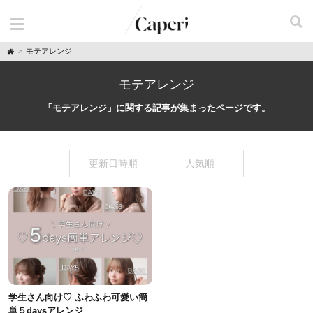
H
モテアレンジ
o
m
e
モテアレンジ
「モテアレンジ」に関する記事が集まったページです。
更新日時順
人気順
学生さん向け♡ ふわふわ可愛い簡
単５daysアレンジ