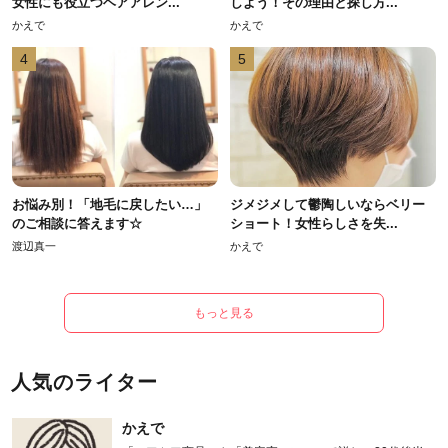
女性にも役立つヘアアレン...
しよう！その理由と探し方...
かえで
かえで
4
5
お悩み別！「地毛に戻したい…」
ジメジメして鬱陶しいならベリー
のご相談に答えます☆
ショート！女性らしさを失...
渡辺真一
かえで
もっと見る
人気のライター
かえで