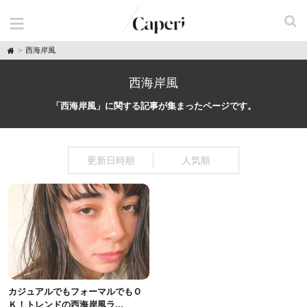
H
西海岸風
o
m
e
西海岸風
「西海岸風」に関する記事が集まったページです。
更新日時順
人気順
カジュアルでもフォーマルでもＯ
Ｋ！トレンドの西海岸風ラ...