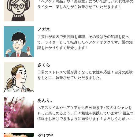
「ヘアケア商品」や「美容室」について詳しい20代後半の
ライター。楽しみながら執筆させていただきます！
メガネ
手荒れが原因で美容師を退職。その後はその知識を使っ
て、ライターとして転身したヘアケアオタクです。髪の知
識をわかりやすく紹介します！
さくら
日常のストレスで髪が薄くなった女性を応援！自分の経験
をもとに、執筆させていただきました。
あんり。
ヘアスタイルやヘアケアから自分磨き中♪ 髪のオシャレを
もっと楽しめるよう、日々勉強＆実践しています♡ 役立つ
情報をお届けできるように頑張ります！よろしくお願いし
ます。
ダリア**