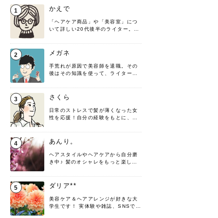
かえで
1
「ヘアケア商品」や「美容室」につ
いて詳しい20代後半のライター。楽
しみながら執筆させていただきま
す！
メガネ
2
手荒れが原因で美容師を退職。その
後はその知識を使って、ライターと
して転身したヘアケアオタクです。
髪の知識をわかりやすく紹介しま
す！
さくら
3
日常のストレスで髪が薄くなった女
性を応援！自分の経験をもとに、執
筆させていただきました。
あんり。
4
ヘアスタイルやヘアケアから自分磨
き中♪ 髪のオシャレをもっと楽しめ
るよう、日々勉強＆実践しています
♡ 役立つ情報をお届けできるように
頑張ります！よろしくお願いしま
ダリア**
5
す。
美容ケア＆ヘアアレンジが好きな大
学生です！ 実体験や雑誌、SNSで知
った情報を書いていこうと思いま