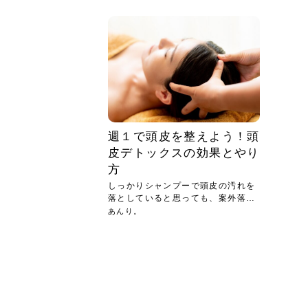
急に
人の
い原因.
めく..
ル...
時こそ.
本ケ
のシャ.
しい美.
のポ
める前.
と...
ヘッドス
と種
果。
血行を促
トリート
2026
2026
しばらく
髪をきれ
スキンケ
「たくさ
フェイス
顔の産毛
最近、な
できる.
魅力と、
効果が...
大きく変
すみカラ
ルでエア
ろそろ髪
ムを増や
ンプーに
に、実際
いうお悩
で抜くな
気がする
さろめ
の塗り...
く...
解...
思って...
頭皮の...
などの...
ものばか.
しょう...
感じて...
じつは...
ふと鏡を
痩身エス
落ち込ん
機器を使
メガネ
さくら
かえで
メガネ
さくら
さくら
あおい
あかり
あおい
あおい
その原...
技によ...
あおい
あかり
週１で頭皮を整えよう！頭
皮デトックスの効果とやり
方
しっかりシャンプーで頭皮の汚れを
落としていると思っても、案外落ち
てい...
あんり。