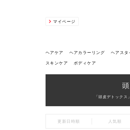
マイページ
ヘアケア
ヘアカラーリング
ヘアスタ
スキンケア
ボディケア
ヘアケア
ヘアカラーリング
ヘアスタイル
ヘアサロン
ヘッドスパ
スカルプケア
ヘアアイテム
メイク
エステ
脱毛
ネイル
スキンケア
ボディケア
頭
「頭皮デトックス
トリ
髪の
202
美容
ヘッ
髪を
発酵
ミニ
針で
化粧
202
更新日時順
人気順
仕上
へ！2
新ト
い？
らな
い方
何が
少な
の効
毛」。
イド