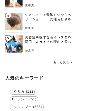
渡辺真一
ジメジメして鬱陶しいならベ
4
リーショート！女性らしさを
失わないポイント
かえで
美容室を探すならインスタを
5
活用しよう！その理由と探し
方を要チェック
かえで
もっと見る
人気のキーワード
やり方 (122)
トレンド (51)
シャンプー (355)