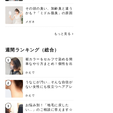
その頭の臭い、加齢臭と違う
かも？「ミドル脂臭」の原因
と、後頭部を洗うシャンプー
術
メガネ
もっと見る
週間ランキング（総合）
裾カラーをセルフで染める簡
1
単なやり方まとめ！個性を出
すなら今！
かえで
うなじが汚い…そんな自信が
2
ない女性にも役立つヘアアレ
ンジあります！
かえで
お悩み別！「地毛に戻した
3
い…」のご相談に答えます☆