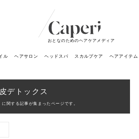
おとなのためのヘアケアメディア
イル
ヘアサロン
ヘッドスパ
スカルプケア
ヘアアイテム
皮デトックス
」に関する記事が集まったページです。
ートメントの付け方で
くすみが気になる人
6年のショートウルフ最
室に行くのが恥ずかし
ドスパの落とし穴！知
育てるには？毎日の洗
エキスシャンプーって
マリストのメイク術｜
小顔を目指す！美容鍼
ノリが変わる「顔脱
6年運気アップネイルガ
朝の5分が変わる！寝癖がつ
ツヤと透明感で垢抜ける！
ルーズウェーブとは？2026
お気に入りのお店が倒産し
頭皮を刺激してお顔のリフ
頭皮マッサージで目がぱっ
アイロンが苦手でも大丈
V3ファンデーションは危な
リンパマッサージと経絡マ
子供の脱毛、日焼け肌はN
そのネイル、本当に似合っ
がりが変わる｜効かな
026春トレンドの明る
レンドとは？ナチュラ
髪質の変化に気づいた
いと損する真実
と生活習慣を見直す基
いいの？無印良品など
いアイテムで「自分ら
果と後悔しない選び方
4つのメリットと、始
を公開！幸運を呼ぶ色
かない予防方法と時短寝癖
自然なヘアカラーで作る
年の注目スタイルと長さ別
た後の美容室の探し方！失
トアップ♪毎日こつこつカン
ちりする理由は？具体的な
夫！ブラッシング感覚で使
い？針の仕組み・全4種比
ッサージの違いとは？効果
G？親子で学ぶ、安心・安全
てる？指先をきれいに見え