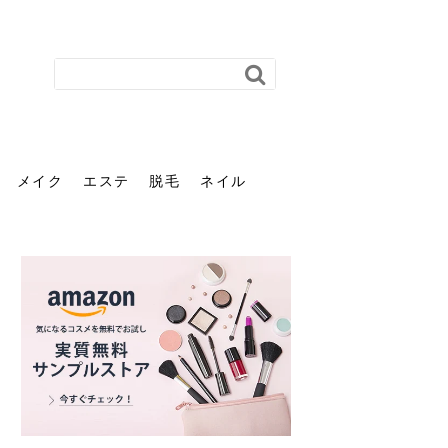
メイク
エステ
脱毛
ネイル
花粉で髪がパサパサするの
肌に合う髪色、どう見つけ
40代のパーマがダレる原因
前髪を薄くするための美容
ヘッドスパで頭皮をケアし
ストレスで髪の毛はどう変
40代の髪を悩みに最適！韓
「おしゃれ」と「身だしな
エステの勧誘が怖い人へ。
「今さら」なんて言わせな
オフィスネイルでも「キラ
はなぜ？原因と落とし方・
る？「イエベ」「ブルベ」
とは？自宅でできる復活術
院の頼み方とは？失敗しな
よう！ヘッドスパの効果と
わる？抜け毛・パサつきの
国発「ダリーフ」でヘアセ
み」は違う。相手に信頼感
断ることは悪くない。自分
い。40代のVIO・顔脱毛、
キラ」はOK？派手に見えな