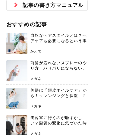
ジュベルック スキンの効果
本気の痩身と体質改善に。
防ぎ方を紹介
診断と...
と長...
いため...
おすすめの人
原因と...
ット...
を与え...
を守る...
賢...
い上...
記事の書き方マニュアル
とは？毛穴・ニキビ跡への
アーユルヴェーダに基づく
花粉の季節になると、髪がパサつく、
美容室で素敵なヘアカラーに染めても
パーマをかけたばかりなのに、もうカ
前髪は薄くしたほうが今風でおしゃれ
普段目に見えない頭皮ですが、何のケ
最近、髪のツヤがなくなったという方
韓国コスメを使うのは若い子だけだと
新しい環境に臨むとき、多くの人が意
「初回限定〇〇円！」そんなお得な体
40代になって、ふと自分のムダ毛のこ
仕事中も、ふとした瞬間に自分の指先
変化...
「イン...
広がる、手触りが悪いと感じた経験は
らったのに、家に帰って鏡を見たら、
ールがダレてしまったと感じている方
だと思っている人は、前髪を早く変え
アもせずに放っておくとダメージが蓄
や、抜け毛が増えたと悩んでいる方
思っていないでしょうか？ダリーフの
識するのが「身だしなみ」です。特に
験エステに行ってみたいけど、『押し
とが気になり始めたけど、「今から脱
を見て、気分が上がるという心ときめ
ありま...
「なん...
はいな...
たいと...
積して...
は、スト...
グラム...
メイク...
に弱い...
毛を...
く「キ...
ニキビ跡の凸凹をどうにかしたいと、
自己流のダイエットではなかなか落ち
おすすめの記事
肌の質感でお悩みではないでしょう
ない、頑固な脂肪やセルライトを、本
さくら
かえで
メガネ
かえで
yukarin
さくら
さくら
さな
さな
さな
あおい
か？肌に...
気で体...
自然なヘアスタイルとは？ヘ
ゆい
さな
アケアも必要になるという事
実を知っていますか？
かえで
前髪が崩れないスプレーのや
り方｜パリパリにならない、
自然なキープ術を解説
メガネ
美髪は「頭皮オイルケア」か
ら！クレンジングと保湿、2
つの方法と効果を解説
メガネ
美容室に行くのが恥ずかし
い？髪質の変化に気づいた時
こそ、プロを頼るべき理由
メガネ