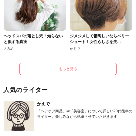
ヘッドスパの落とし穴！知らない
ジメジメして鬱陶しいならベリー
と損する真実
ショート！女性らしさを失...
さろめ
かえで
もっと見る
人気のライター
かえで
「ヘアケア商品」や「美容室」について詳しい20代後半の
ライター。楽しみながら執筆させていただきます！