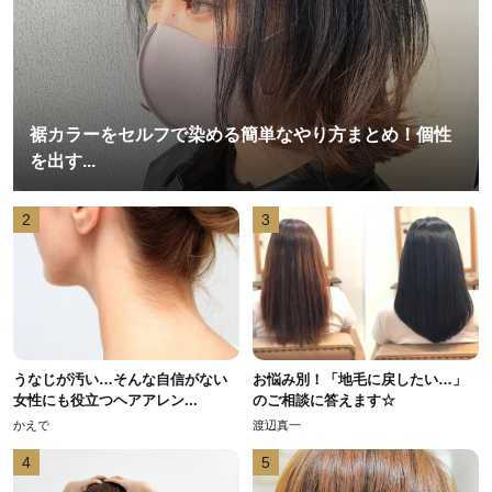
裾カラーをセルフで染める簡単なやり方まとめ！個性
を出す...
2
3
うなじが汚い…そんな自信がない
お悩み別！「地毛に戻したい…」
女性にも役立つヘアアレン...
のご相談に答えます☆
かえで
渡辺真一
4
5