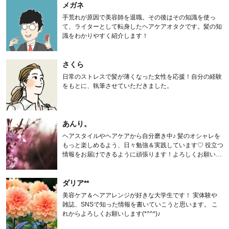
メガネ
手荒れが原因で美容師を退職。その後はその知識を使っ
て、ライターとして転身したヘアケアオタクです。髪の知
識をわかりやすく紹介します！
さくら
日常のストレスで髪が薄くなった女性を応援！自分の経験
をもとに、執筆させていただきました。
あんり。
ヘアスタイルやヘアケアから自分磨き中♪ 髪のオシャレを
もっと楽しめるよう、日々勉強＆実践しています♡ 役立つ
情報をお届けできるように頑張ります！よろしくお願いし
ます。
ダリア**
美容ケア＆ヘアアレンジが好きな大学生です！ 実体験や
雑誌、SNSで知った情報を書いていこうと思います。 こ
れからよろしくお願いします(*^^*)♪