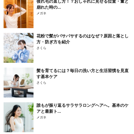
後れ毛の直し方！？おしゃれに見せる位置・量と
崩れた時の...
メガネ
花粉で髪がパサパサするのはなぜ？原因と落とし
方・防ぎ方を紹介
さくら
髪を育てるには？毎日の洗い方と生活習慣を見直
す基本ケア
さくら
誰もが振り返るサラサラロングヘアへ。基本のケ
アと最新ト...
メガネ