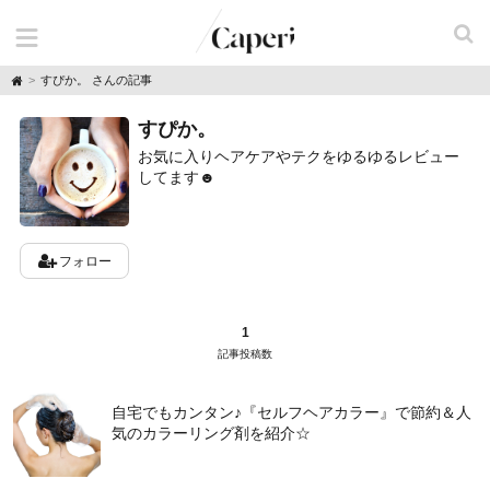
H
すぴか。 さんの記事
o
m
すぴか。
e
お気に入りヘアケアやテクをゆるゆるレビュー
してます☻
フォロー
1
記事投稿数
自宅でもカンタン♪『セルフヘアカラー』で節約＆人
気のカラーリング剤を紹介☆