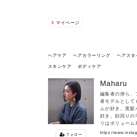
マイページ
ヘアケア
ヘアカラーリング
ヘアスタ
スキンケア
ボディケア
ヘアケア
ヘアカラーリング
ヘアスタイル
ヘアサロン
ヘッドスパ
スカルプケア
ヘアアイテム
メイク
エステ
脱毛
ネイル
Maharu
スキンケア
ボディケア
編集者の傍ら、
者モデルとして
ムが好き。黒髪
好き。顔回りの
リはボリューム
トリ
髪の
202
美容
ヘッ
髪を
発酵
ミニ
針で
化粧
202
https://www.inst
仕上
へ！2
新ト
い？
らな
い方
何が
少な
の効
毛」。
イド
フォロー