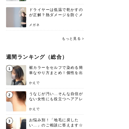
ドライヤーは低温で乾かすの
が正解？熱ダメージを防ぐメ
リットと、速乾のコツ
メガネ
もっと見る
週間ランキング（総合）
裾カラーをセルフで染める簡
1
単なやり方まとめ！個性を出
すなら今！
かえで
うなじが汚い…そんな自信が
2
ない女性にも役立つヘアアレ
ンジあります！
かえで
お悩み別！「地毛に戻した
3
い…」のご相談に答えます☆