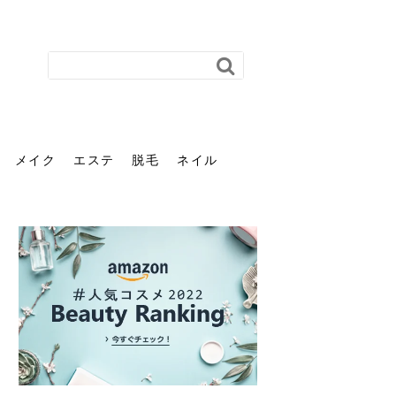
メイク
エステ
脱毛
ネイル
花粉で髪がパサパサするの
肌に合う髪色、どう見つけ
40代のパーマがダレる原因
前髪を薄くするための美容
ヘッドスパで頭皮をケアし
ストレスで髪の毛はどう変
40代の髪を悩みに最適！韓
「おしゃれ」と「身だしな
エステの勧誘が怖い人へ。
「今さら」なんて言わせな
オフィスネイルでも「キラ
はなぜ？原因と落とし方・
る？「イエベ」「ブルベ」
とは？自宅でできる復活術
院の頼み方とは？失敗しな
よう！ヘッドスパの効果と
わる？抜け毛・パサつきの
国発「ダリーフ」でヘアセ
み」は違う。相手に信頼感
断ることは悪くない。自分
い。40代のVIO・顔脱毛、
キラ」はOK？派手に見えな