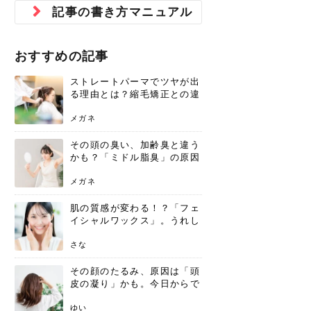
ジュベルック スキンの効果
本気の痩身と体質改善に。
防ぎ方を紹介
診断と...
と長...
いため...
おすすめの人
原因と...
ット...
を与え...
を守る...
賢...
い上...
記事の書き方マニュアル
とは？毛穴・ニキビ跡への
アーユルヴェーダに基づく
花粉の季節になると、髪がパサつく、
美容室で素敵なヘアカラーに染めても
パーマをかけたばかりなのに、もうカ
前髪は薄くしたほうが今風でおしゃれ
普段目に見えない頭皮ですが、何のケ
最近、髪のツヤがなくなったという方
韓国コスメを使うのは若い子だけだと
新しい環境に臨むとき、多くの人が意
「初回限定〇〇円！」そんなお得な体
40代になって、ふと自分のムダ毛のこ
仕事中も、ふとした瞬間に自分の指先
変化...
「イン...
広がる、手触りが悪いと感じた経験は
らったのに、家に帰って鏡を見たら、
ールがダレてしまったと感じている方
だと思っている人は、前髪を早く変え
アもせずに放っておくとダメージが蓄
や、抜け毛が増えたと悩んでいる方
思っていないでしょうか？ダリーフの
識するのが「身だしなみ」です。特に
験エステに行ってみたいけど、『押し
とが気になり始めたけど、「今から脱
を見て、気分が上がるという心ときめ
ありま...
「なん...
はいな...
たいと...
積して...
は、スト...
グラム...
メイク...
に弱い...
毛を...
く「キ...
ニキビ跡の凸凹をどうにかしたいと、
自己流のダイエットではなかなか落ち
おすすめの記事
肌の質感でお悩みではないでしょう
ない、頑固な脂肪やセルライトを、本
さくら
かえで
メガネ
かえで
yukarin
さくら
さくら
さな
さな
さな
あおい
か？肌に...
気で体...
ストレートパーマでツヤが出
ゆい
さな
る理由とは？縮毛矯正との違
...
いや長持ちケアを解説
メガネ
その頭の臭い、加齢臭と違う
かも？「ミドル脂臭」の原因
...
と、後頭部を洗うシャンプー
術
メガネ
肌の質感が変わる！？「フェ
...
イシャルワックス」。うれし
いメリットと、肌荒れしない
ための基礎知識
さな
その顔のたるみ、原因は「頭
皮の凝り」かも。今日からで
きる、リフトアップ頭皮マッ
サージ
ゆい