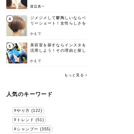
渡辺真一
ジメジメして鬱陶しいならベ
4
リーショート！女性らしさを
失わないポイント
かえで
美容室を探すならインスタを
5
活用しよう！その理由と探し
方を要チェック
かえで
もっと見る
人気のキーワード
やり方 (122)
トレンド (51)
シャンプー (355)