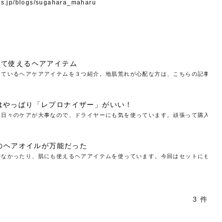
小じわが増えた？原因
手ならではの痩身効
ルルルン ハイドラのどれが
その医療ダイエット、後悔
lus.jp/blogs/sugahara_maharu
..
.
..
ア
..
..
イント
..
直し...
「きれい...
の...
敗しに...
タン小顔☆
やり方...
えるヘア...
較・...
と、自...
なエ...
るのは...
パは、頭皮の汚れを落として
類の見分け方＆自宅で
オールハンドエステの
良い？その違いは？PDRN
しませんか？失敗する人の
進し、リラックス効果や美髪
メントの付け方で仕上がりは
春のトレンドカラーは明るめのく
年のショートウルフは、ナチュラ
美容室に行けていないし、そ
いに育てるには高価なアイテ
アで人気の発酵成分が、シャ
んのコスメを持っているの
ラインをすっきりさせたいと
をカミソリで剃って、毛抜き
んとなく運気が停滞している
新生活シーズン、朝の身支度を少しで
職場で浮かない落ち着いたトーンにし
2026年はレイヤーカットを使った髪型
美容室を倒産する数が増えているとい
毎日のちょっとした習慣で小顔は作れ
目元の印象を左右するのは目そのもの
ヘアアイロンを使うのが苦手、火傷が
メイクをしている時間も、スキンケア
サロンのメニューを見ていると、「リ
「ムダ毛が気になる」とお子さんが悩
SNSや雑誌で見かけた素敵なネイルデ
..
...
や...
共通点...
わります。今回は、毛先中心
ーです。ただし、髪がすでに
リーな仕上がりが今っぽい正
型を変えて気分転換したいと
す前に、洗い方や乾かし方、
も広がっています。無印良品
に使っているのはいつも同じ
みを抱えている方はいないで
ど、日々の自己処理を手間に
と悩んでいないでしょうか？
も短くしたい人は多いはず。じつは寝
たいけれど、どこか垢抜けた印象にし
のトレンドと重なり、ルーズウェーブ
うニュースがありました。もともと美
る！頭のこりをほぐしてフェイスライ
ではなく、頭皮の状態かもしれませ
怖いと感じている方はいないでしょう
の時間に変えるという発想から生まれ
ンパマッサージ」の他に「経絡マッサ
んでいる姿を見て、エステ脱毛を検討
ザインを、いざ自分の爪に試してみた
..
見て、急に小じわが増えたと
テと一言で言っても、最新の
癖は、...
たいと...
ヘ...
容室の...
ンのリ...
ん。以下...
か？そ...
たのが...
ージ」...
し始め...
ら、...
ルルルン ハイドラシリーズを使いたい
医師の管理のもと、科学的根拠に基づ
でいないでしょうか？じつは
ったものから、昔ながらの手
けれど、種類が多くてどれを選べばい
いて行う「医療ダイエット」は、自己
かえで
さくら
かえで
かえで
chicca
メガネ
さくら
あかり
あかり
あおい
さな
いか...
流のダ...
して使えるヘアアイテム
さな
さな
ているヘアケアアイテムを３つ紹介。地肌荒れが心配な方は、こちらの記事を参考
もっと見る
もっと見る
もっと見る
もっと見る
もっと見る
もっと見る
もっと見る
もっと見る
もっと見る
もっと見る
もっと見る
もっと見る
もっと見る
はやっぱり「レプロナイザー」がいい！
日々のケアが大事なので、ドライヤーにも気を使っています。頑張って購入した「
」のヘアオイルが万能だった
なかったり、肌にも使えるヘアアイテムを使っています。今回はセットにも使えて
3 件