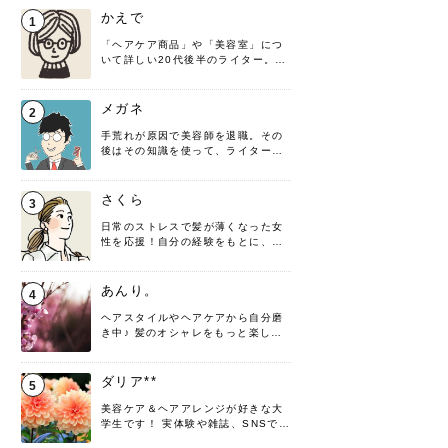
かえで
1
「ヘアケア商品」や「美容室」につ
いて詳しい20代後半のライター。楽
しみながら執筆させていただきま
す！
メガネ
2
手荒れが原因で美容師を退職。その
後はその知識を使って、ライターと
して転身したヘアケアオタクです。
髪の知識をわかりやすく紹介しま
す！
さくら
3
日常のストレスで髪が薄くなった女
性を応援！自分の経験をもとに、執
筆させていただきました。
あんり。
4
ヘアスタイルやヘアケアから自分磨
き中♪ 髪のオシャレをもっと楽しめ
るよう、日々勉強＆実践しています
♡ 役立つ情報をお届けできるように
頑張ります！よろしくお願いしま
ダリア**
5
す。
美容ケア＆ヘアアレンジが好きな大
学生です！ 実体験や雑誌、SNSで知
った情報を書いていこうと思いま