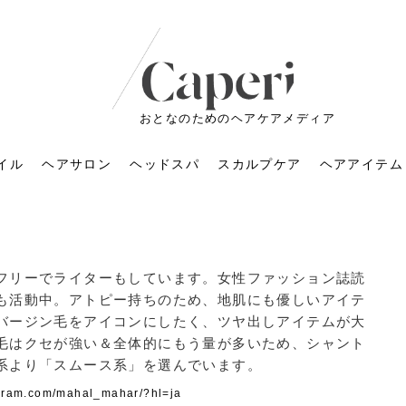
おとなのためのヘアケアメディア
イル
ヘアサロン
ヘッドスパ
スカルプケア
ヘアアイテム
フリーでライターもしています。女性ファッション誌読
も活動中。アトピー持ちのため、地肌にも優しいアイテ
バージン毛をアイコンにしたく、ツヤ出しアイテムが大
毛はクセが強い＆全体的にもう量が多いため、シャント
系より「スムース系」を選んでいます。
ートメントの付け方で
くすみが気になる人
6年のショートウルフ最
室に行くのが恥ずかし
ドスパの落とし穴！知
育てるには？毎日の洗
エキスシャンプーって
マリストのメイク術｜
小顔を目指す！美容鍼
ノリが変わる「顔脱
6年運気アップネイルガ
朝の5分が変わる！寝癖がつ
ツヤと透明感で垢抜ける！
ルーズウェーブとは？2026
お気に入りのお店が倒産し
頭皮を刺激してお顔のリフ
頭皮マッサージで目がぱっ
アイロンが苦手でも大丈
V3ファンデーションは危な
リンパマッサージと経絡マ
子供の脱毛、日焼け肌はN
そのネイル、本当に似合っ
agram.com/mahal_mahar/?hl=ja
がりが変わる｜効かな
026春トレンドの明る
レンドとは？ナチュラ
髪質の変化に気づいた
いと損する真実
と生活習慣を見直す基
いいの？無印良品など
いアイテムで「自分ら
果と後悔しない選び方
4つのメリットと、始
を公開！幸運を呼ぶ色
かない予防方法と時短寝癖
自然なヘアカラーで作る
年の注目スタイルと長さ別
た後の美容室の探し方！失
トアップ♪毎日こつこつカン
ちりする理由は？具体的な
夫！ブラッシング感覚で使
い？針の仕組み・全4種比
ッサージの違いとは？効果
G？親子で学ぶ、安心・安全
てる？指先をきれいに見え