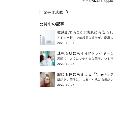
急に
人の
https://baila.hpp
い原因.
めく..
ル...
時こそ.
本ケ
のシャ.
しい美.
のポ
める前.
と...
ヘッドス
と種
果。
血行を促
トリート
2026
2026
しばらく
髪をきれ
スキンケ
「たくさ
フェイス
顔の産毛
最近、な
3
記事作成数
できる.
魅力と、
効果が...
大きく変
すみカラ
ルでエア
ろそろ髪
ムを増や
ンプーに
に、実際
いうお悩
で抜くな
気がする
さろめ
の塗り...
く...
解...
思って...
頭皮の...
などの...
ものばか.
しょう...
感じて...
じつは...
ふと鏡を
痩身エス
公開中の記事
落ち込ん
機器を使
メガネ
さくら
かえで
メガネ
さくら
さくら
あおい
あかり
あおい
あおい
その原...
技によ...
敏感肌でもOK！地肌にも安心
あおい
あかり
アトピー持ちで敏感肌な筆者が、愛用し
2020.10.07
速乾＆肌にもイイ⁉ドライヤー
黒髪で、とくにツヤが命な筆者。つまり
2020.10.07
髪にも体にも使える「Sign+
肌が弱い筆者は、なるべく肌に負担が少
2020.10.07