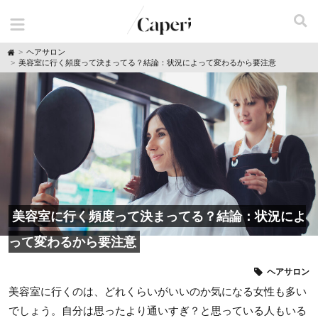
H
ヘアサロン
o
美容室に行く頻度って決まってる？結論：状況によって変わるから要注意
m
e
美容室に行く頻度って決まってる？結論：状況によ
って変わるから要注意
ヘアサロン
美容室に行くのは、どれくらいがいいのか気になる女性も多い
でしょう。自分は思ったより通いすぎ？と思っている人もいる