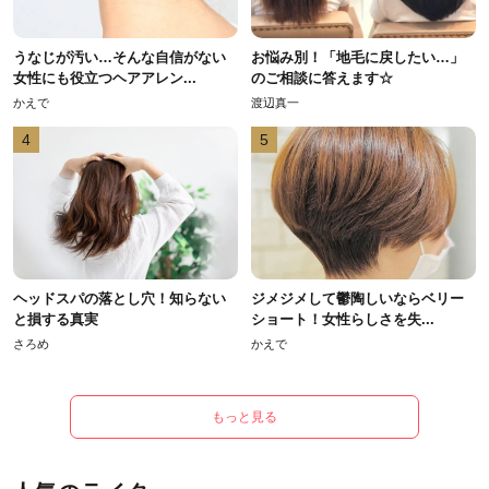
うなじが汚い…そんな自信がない
お悩み別！「地毛に戻したい…」
女性にも役立つヘアアレン...
のご相談に答えます☆
かえで
渡辺真一
4
5
ヘッドスパの落とし穴！知らない
ジメジメして鬱陶しいならベリー
と損する真実
ショート！女性らしさを失...
さろめ
かえで
もっと見る