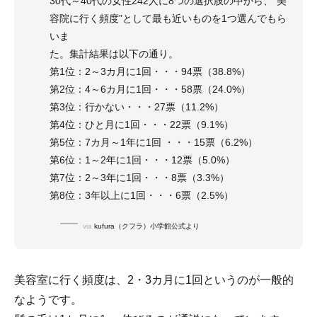
30代～40代の女性242人に8つの選択肢の中から、“美
容院に行く頻度”として最も近いものを1つ選んでもら
いま
た。集計結果は以下の通り。
第1位：2～3カ月に1回・・・94票（38.8%）
第2位：4～6カ月に1回・・・58票（24.0%）
第3位：行かない・・・27票（11.2%）
第4位：ひと月に1回・・・22票（9.1%）
第5位：7カ月～1年に1回 ・・・15票（6.2%）
第6位：1～2年に1回・・・12票（5.0%）
第7位：2～3年に1回・・・8票（3.3%）
第8位：3年以上に1回・・・6票（2.5%）
via
kufura（クフラ）小学館公式より
美容室に行く頻度は、2・3カ月に1回というのが一般的
なようです。