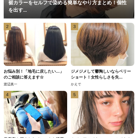
裾カラーをセルフで染める簡単なやり方まとめ！個性
を出す...
2
3
お悩み別！「地毛に戻したい…」
ジメジメして鬱陶しいならベリー
のご相談に答えます☆
ショート！女性らしさを失...
渡辺真一
かえで
4
5