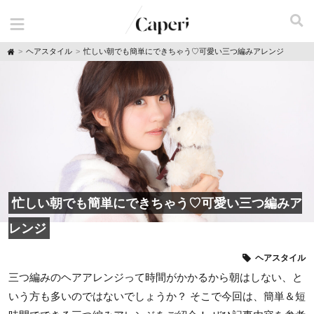
H
ヘアスタイル
忙しい朝でも簡単にできちゃう♡可愛い三つ編みアレンジ
o
m
e
忙しい朝でも簡単にできちゃう♡可愛い三つ編みア
レンジ
ヘアスタイル
三つ編みのヘアアレンジって時間がかかるから朝はしない、と
いう方も多いのではないでしょうか？ そこで今回は、簡単＆短