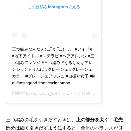
この投稿をInstagramで見る
三つ編みなんなん( ⑉¯ ꇴ ¯⑉ ) . . . . #アイドル
#地下アイドル #ステラビ #ヘアアレンジ #三
つ編みアレンジ #三つ編み #くるりんぱアレ
ンジ #くるりんぱ #グレージュ #グレージュ
カラー #グレージュアッシュ #自撮り女子 #id
ol #ınstagood #honeycinnamon
宮園奈那
(@nanchan_95)がシェアした投稿 -
2020年11月月2日午
三つ編みの毛を引きだすときは、
上の部分を太く、毛先
部分は細く引きだすように
すると、全体のバランスが良