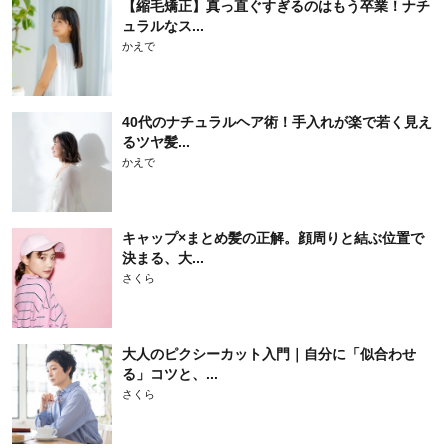
【縮毛矯正】真っ直ぐすぎるのはもう卒業！ナチ
ュラルなス...
かえで
40代のナチュラルヘア術！手入れが楽で若く見え
るツヤ髪...
かえで
キャップ×まとめ髪の正解。顔周りと結ぶ位置で
決まる、大...
さくら
大人のピクシーカット入門｜自分に「似合わせ
る」コツと、...
さくら