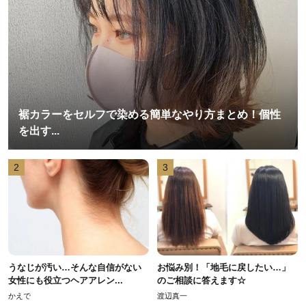
裾カラーをセルフで染める簡単なやり方まとめ！個性
を出す...
2
3
うなじが汚い…そんな自信がない
お悩み別！「地毛に戻したい…」
女性にも役立つヘアアレン...
のご相談に答えます☆
かえで
渡辺真一