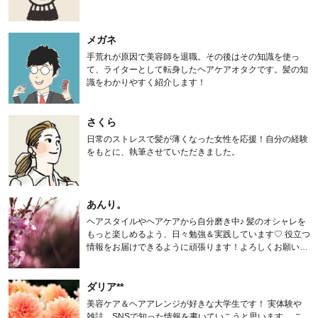
メガネ
手荒れが原因で美容師を退職。その後はその知識を使っ
て、ライターとして転身したヘアケアオタクです。髪の知
識をわかりやすく紹介します！
さくら
日常のストレスで髪が薄くなった女性を応援！自分の経験
をもとに、執筆させていただきました。
あんり。
ヘアスタイルやヘアケアから自分磨き中♪ 髪のオシャレを
もっと楽しめるよう、日々勉強＆実践しています♡ 役立つ
情報をお届けできるように頑張ります！よろしくお願いし
ます。
ダリア**
美容ケア＆ヘアアレンジが好きな大学生です！ 実体験や
雑誌、SNSで知った情報を書いていこうと思います。 こ