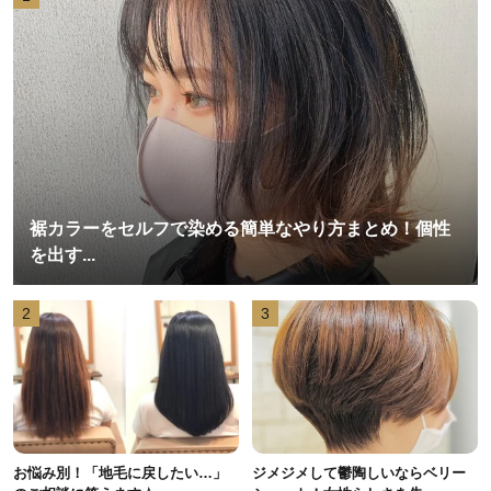
裾カラーをセルフで染める簡単なやり方まとめ！個性
を出す...
2
3
お悩み別！「地毛に戻したい…」
ジメジメして鬱陶しいならベリー