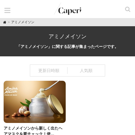
H
アミノメイソン
o
m
e
アミノメイソン
「アミノメイソン」に関する記事が集まったページです。
更新日時順
人気順
アミノメイソンから新しく出たヘ
アマスクを要チェック！使...