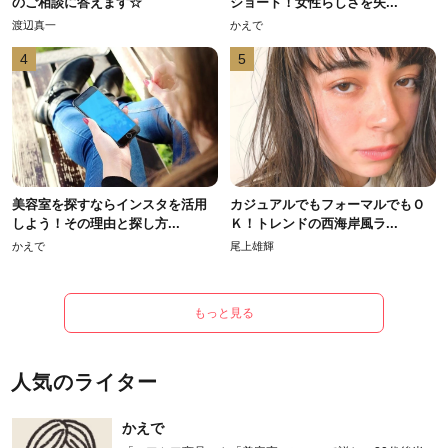
のご相談に答えます☆
ショート！女性らしさを失...
渡辺真一
かえで
4
5
美容室を探すならインスタを活用
カジュアルでもフォーマルでもＯ
しよう！その理由と探し方...
Ｋ！トレンドの西海岸風ラ...
かえで
尾上雄輝
もっと見る
人気のライター
かえで