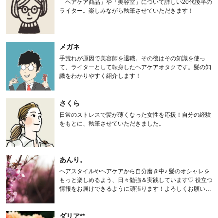
「ヘアケア商品」や「美容室」について詳しい20代後半の
ライター。楽しみながら執筆させていただきます！
メガネ
手荒れが原因で美容師を退職。その後はその知識を使っ
て、ライターとして転身したヘアケアオタクです。髪の知
識をわかりやすく紹介します！
さくら
日常のストレスで髪が薄くなった女性を応援！自分の経験
をもとに、執筆させていただきました。
あんり。
ヘアスタイルやヘアケアから自分磨き中♪ 髪のオシャレを
もっと楽しめるよう、日々勉強＆実践しています♡ 役立つ
情報をお届けできるように頑張ります！よろしくお願いし
ます。
ダリア**