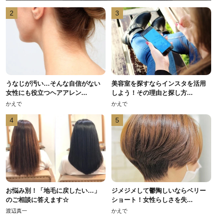
2
3
うなじが汚い…そんな自信がない
美容室を探すならインスタを活用
女性にも役立つヘアアレン...
しよう！その理由と探し方...
かえで
かえで
4
5
お悩み別！「地毛に戻したい…」
ジメジメして鬱陶しいならベリー
のご相談に答えます☆
ショート！女性らしさを失...
渡辺真一
かえで