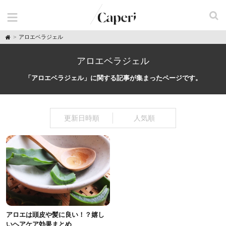
H
アロエベラジェル
o
m
e
アロエベラジェル
「アロエベラジェル」に関する記事が集まったページです。
更新日時順
人気順
アロエは頭皮や髪に良い！？嬉し
いヘアケア効果まとめ