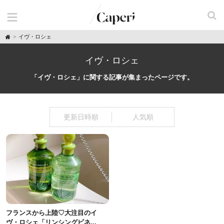
H
イヴ・ロシェ
o
m
e
イヴ・ロシェ
「イヴ・ロシェ」に関する記事が集まったページです。
更新日時順
人気順
フランスから上陸♡大注目のイ
ヴ・ロシェ「リンシングビネ...