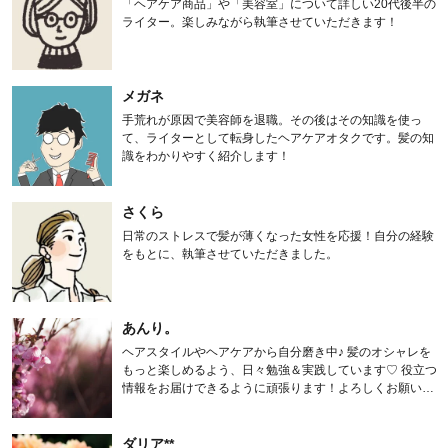
「ヘアケア商品」や「美容室」について詳しい20代後半の
ライター。楽しみながら執筆させていただきます！
メガネ
手荒れが原因で美容師を退職。その後はその知識を使っ
て、ライターとして転身したヘアケアオタクです。髪の知
識をわかりやすく紹介します！
さくら
日常のストレスで髪が薄くなった女性を応援！自分の経験
をもとに、執筆させていただきました。
あんり。
ヘアスタイルやヘアケアから自分磨き中♪ 髪のオシャレを
もっと楽しめるよう、日々勉強＆実践しています♡ 役立つ
情報をお届けできるように頑張ります！よろしくお願いし
ます。
ダリア**