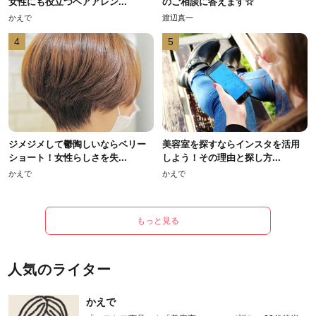
女性にも役立つヘアアレン...
のご相談に答えます☆
かえで
渡辺真一
4
5
ジメジメして鬱陶しいならベリー
美容室を探すならインスタを活用
ショート！女性らしさを失...
しよう！その理由と探し方...
かえで
かえで
もっと見る
人気のライター
かえで