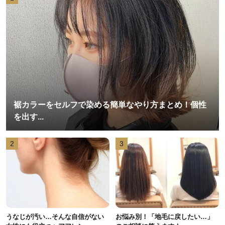
裾カラーをセルフで染める簡単なやり方まとめ！個性
を出す...
2
3
うなじが汚い…そんな自信がない
お悩み別！「地毛に戻したい…」