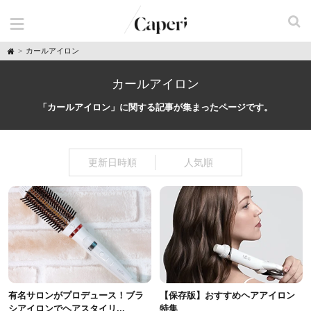
H
カールアイロン
o
m
e
カールアイロン
「カールアイロン」に関する記事が集まったページです。
更新日時順
人気順
有名サロンがプロデュース！ブラ
【保存版】おすすめヘアアイロン
シアイロンでヘアスタイリ...
特集