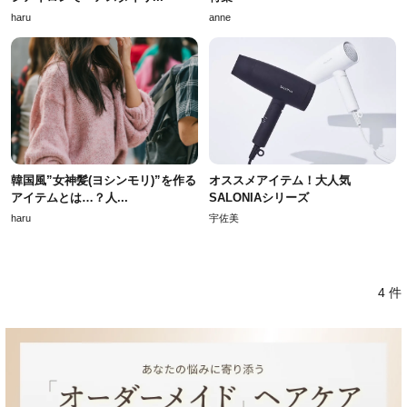
haru
anne
韓国風”女神髪(ヨシンモリ)”を作る
オススメアイテム！大人気
アイテムとは…？人...
SALONIAシリーズ
haru
宇佐美
4 件