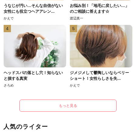
うなじが汚い…そんな自信がない
お悩み別！「地毛に戻したい…」
女性にも役立つヘアアレン...
のご相談に答えます☆
かえで
渡辺真一
4
5
ヘッドスパの落とし穴！知らない
ジメジメして鬱陶しいならベリー
と損する真実
ショート！女性らしさを失...
さろめ
かえで
もっと見る
人気のライター