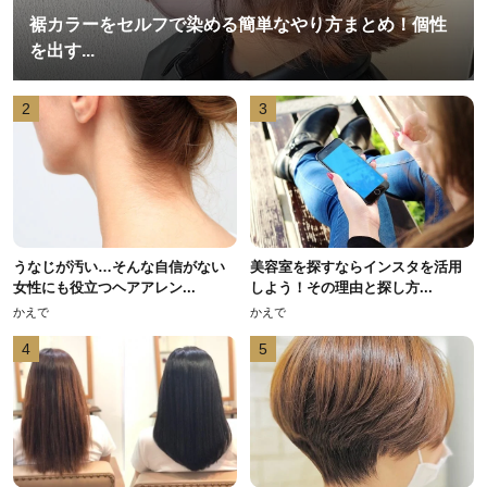
裾カラーをセルフで染める簡単なやり方まとめ！個性
を出す...
2
3
うなじが汚い…そんな自信がない
美容室を探すならインスタを活用
女性にも役立つヘアアレン...
しよう！その理由と探し方...
かえで
かえで
4
5