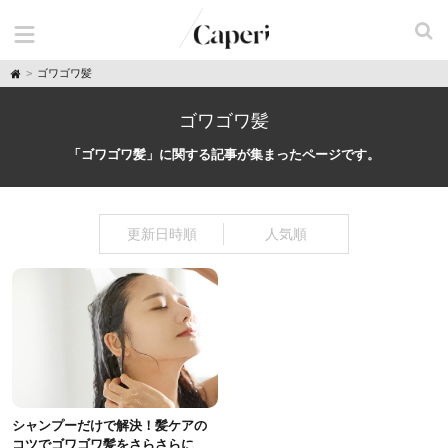
H
ゴワゴワ髪
o
m
e
ゴワゴワ髪
「ゴワゴワ髪」に関する記事が集まったページです。
更新日時順
人気順
シャンプーだけで解決！髪ケアの
コツでゴワゴワ髪をさらさらに