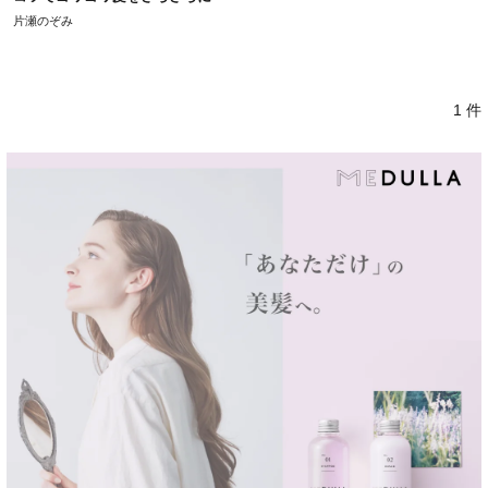
片瀬のぞみ
1 件