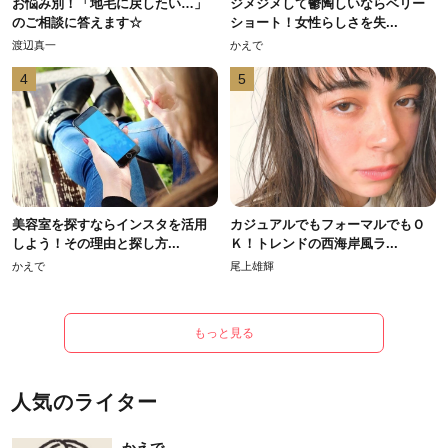
お悩み別！「地毛に戻したい…」
ジメジメして鬱陶しいならベリー
のご相談に答えます☆
ショート！女性らしさを失...
渡辺真一
かえで
4
5
美容室を探すならインスタを活用
カジュアルでもフォーマルでもＯ
しよう！その理由と探し方...
Ｋ！トレンドの西海岸風ラ...
かえで
尾上雄輝
もっと見る
人気のライター