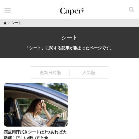
H
シート
o
m
e
シート
「シート」に関する記事が集まったページです。
更新日時順
人気順
頭皮用汗拭きシートは1つあれば大
活躍！正しい使い方と全...