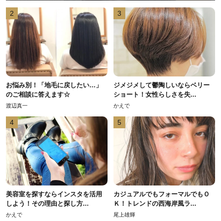
2
3
お悩み別！「地毛に戻したい…」
ジメジメして鬱陶しいならベリー
のご相談に答えます☆
ショート！女性らしさを失...
渡辺真一
かえで
4
5
美容室を探すならインスタを活用
カジュアルでもフォーマルでもＯ
しよう！その理由と探し方...
Ｋ！トレンドの西海岸風ラ...
かえで
尾上雄輝