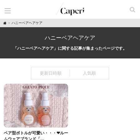
H
ハニーベアヘアケア
o
m
e
ハニーベアヘアケア
「ハニーベアヘアケア」に関する記事が集まったページです。
更新日時順
人気順
ベア型ボトルが可愛い・・・❤︎︎ルー
ムウェアブランド「...