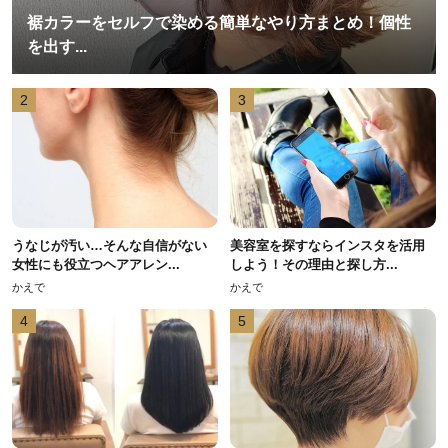
裾カラーをセルフで染める簡単なやり方まとめ！個性
を出す...
2
3
うなじが汚い…そんな自信がない
美容室を探すならインスタを活用
女性にも役立つヘアアレン...
しよう！その理由と探し方...
かえで
かえで
4
5