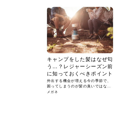
急に
人の
い原因.
めく..
ル...
時こそ.
本ケ
のシャ.
しい美.
のポ
める前.
と...
ヘッドス
と種
果。
血行を促
トリート
2026
2026
しばらく
髪をきれ
スキンケ
「たくさ
フェイス
顔の産毛
最近、な
できる.
魅力と、
効果が...
大きく変
すみカラ
ルでエア
ろそろ髪
ムを増や
ンプーに
に、実際
いうお悩
で抜くな
気がする
さろめ
の塗り...
く...
解...
思って...
頭皮の...
などの...
ものばか.
しょう...
感じて...
じつは...
ふと鏡を
痩身エス
落ち込ん
機器を使
メガネ
さくら
かえで
メガネ
さくら
さくら
あおい
あかり
あおい
あおい
その原...
技によ...
あおい
あかり
キャンプをした髪はなぜ匂
う…？レジャーシーズン前
に知っておくべきポイント
外出する機会が増える今の季節で、
困ってしまうのが髪の臭いではない
でし...
メガネ