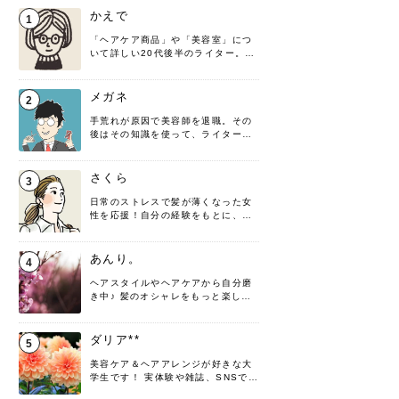
かえで
1
「ヘアケア商品」や「美容室」につ
いて詳しい20代後半のライター。楽
しみながら執筆させていただきま
す！
メガネ
2
手荒れが原因で美容師を退職。その
後はその知識を使って、ライターと
して転身したヘアケアオタクです。
髪の知識をわかりやすく紹介しま
す！
さくら
3
日常のストレスで髪が薄くなった女
性を応援！自分の経験をもとに、執
筆させていただきました。
あんり。
4
ヘアスタイルやヘアケアから自分磨
き中♪ 髪のオシャレをもっと楽しめ
るよう、日々勉強＆実践しています
♡ 役立つ情報をお届けできるように
頑張ります！よろしくお願いしま
ダリア**
5
す。
美容ケア＆ヘアアレンジが好きな大
学生です！ 実体験や雑誌、SNSで知
った情報を書いていこうと思いま