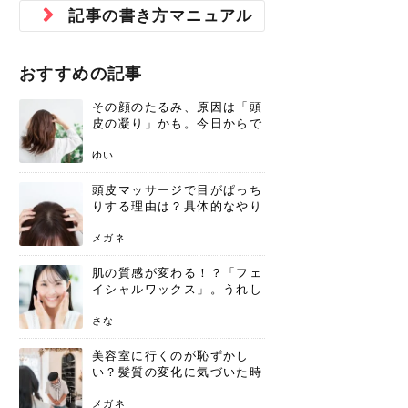
ジュベルック スキンの効果
本気の痩身と体質改善に。
防ぎ方を紹介
診断と...
と長...
いため...
おすすめの人
原因と...
ット...
を与え...
を守る...
賢...
い上...
記事の書き方マニュアル
とは？毛穴・ニキビ跡への
アーユルヴェーダに基づく
花粉の季節になると、髪がパサつく、
美容室で素敵なヘアカラーに染めても
パーマをかけたばかりなのに、もうカ
前髪は薄くしたほうが今風でおしゃれ
普段目に見えない頭皮ですが、何のケ
最近、髪のツヤがなくなったという方
韓国コスメを使うのは若い子だけだと
新しい環境に臨むとき、多くの人が意
「初回限定〇〇円！」そんなお得な体
40代になって、ふと自分のムダ毛のこ
仕事中も、ふとした瞬間に自分の指先
変化...
「イン...
広がる、手触りが悪いと感じた経験は
らったのに、家に帰って鏡を見たら、
ールがダレてしまったと感じている方
だと思っている人は、前髪を早く変え
アもせずに放っておくとダメージが蓄
や、抜け毛が増えたと悩んでいる方
思っていないでしょうか？ダリーフの
識するのが「身だしなみ」です。特に
験エステに行ってみたいけど、『押し
とが気になり始めたけど、「今から脱
を見て、気分が上がるという心ときめ
ありま...
「なん...
はいな...
たいと...
積して...
は、スト...
グラム...
メイク...
に弱い...
毛を...
く「キ...
ニキビ跡の凸凹をどうにかしたいと、
自己流のダイエットではなかなか落ち
おすすめの記事
肌の質感でお悩みではないでしょう
ない、頑固な脂肪やセルライトを、本
さくら
かえで
メガネ
かえで
yukarin
さくら
さくら
さな
さな
さな
あおい
か？肌に...
気で体...
その顔のたるみ、原因は「頭
ゆい
さな
皮の凝り」かも。今日からで
きる、リフトアップ頭皮マッ
サージ
ゆい
頭皮マッサージで目がぱっち
りする理由は？具体的なやり
方と継続のコツを解説
メガネ
肌の質感が変わる！？「フェ
イシャルワックス」。うれし
いメリットと、肌荒れしない
ための基礎知識
さな
美容室に行くのが恥ずかし
い？髪質の変化に気づいた時
こそ、プロを頼るべき理由
メガネ