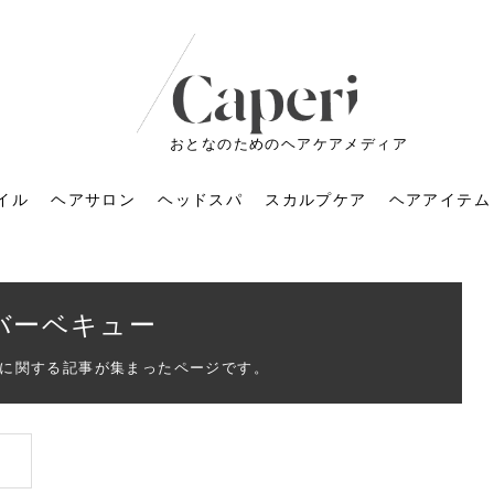
おとなのためのヘアケアメディア
イル
ヘアサロン
ヘッドスパ
スカルプケア
ヘアアイテム
バーベキュー
に関する記事が集まったページです。
ートメントの付け方で
くすみが気になる人
6年のショートウルフ最
室に行くのが恥ずかし
ドスパの落とし穴！知
育てるには？毎日の洗
エキスシャンプーって
マリストのメイク術｜
小顔を目指す！美容鍼
ノリが変わる「顔脱
6年運気アップネイルガ
朝の5分が変わる！寝癖がつ
ツヤと透明感で垢抜ける！
ルーズウェーブとは？2026
お気に入りのお店が倒産し
頭皮を刺激してお顔のリフ
頭皮マッサージで目がぱっ
アイロンが苦手でも大丈
V3ファンデーションは危な
リンパマッサージと経絡マ
子供の脱毛、日焼け肌はN
そのネイル、本当に似合っ
がりが変わる｜効かな
026春トレンドの明る
レンドとは？ナチュラ
髪質の変化に気づいた
いと損する真実
と生活習慣を見直す基
いいの？無印良品など
いアイテムで「自分ら
果と後悔しない選び方
4つのメリットと、始
を公開！幸運を呼ぶ色
かない予防方法と時短寝癖
自然なヘアカラーで作る
年の注目スタイルと長さ別
た後の美容室の探し方！失
トアップ♪毎日こつこつカン
ちりする理由は？具体的な
夫！ブラッシング感覚で使
い？針の仕組み・全4種比
ッサージの違いとは？効果
G？親子で学ぶ、安心・安全
てる？指先をきれいに見え