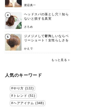
渡辺真一
ヘッドスパの落とし穴！知ら
4
ないと損する真実
さろめ
ジメジメして鬱陶しいならベ
5
リーショート！女性らしさを
失わないポイント
かえで
もっと見る
人気のキーワード
やり方 (122)
トレンド (51)
ヘアアイテム (348)