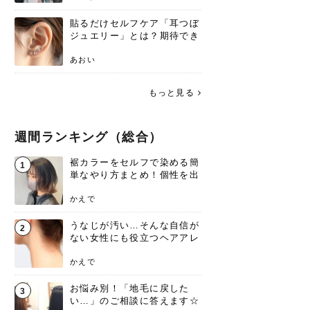
貼るだけセルフケア「耳つぼ
ジュエリー」とは？期待でき
る効果と、その実力
あおい
もっと見る
週間ランキング（総合）
裾カラーをセルフで染める簡
1
単なやり方まとめ！個性を出
すなら今！
かえで
うなじが汚い…そんな自信が
2
ない女性にも役立つヘアアレ
ンジあります！
かえで
お悩み別！「地毛に戻した
3
い…」のご相談に答えます☆