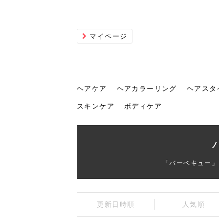
マイページ
ヘアケア
ヘアカラーリング
ヘアスタ
スキンケア
ボディケア
ヘアケア
ヘアカラーリング
ヘアスタイル
ヘアサロン
ヘッドスパ
スカルプケア
ヘアアイテム
メイク
エステ
脱毛
ネイル
スキンケア
ボディケア
「バーベキュー」
トリ
髪の
202
美容
ヘッ
髪を
発酵
ミニ
針で
化粧
202
更新日時順
人気順
仕上
へ！2
新ト
い？
らな
い方
何が
少な
の効
毛」。
イド