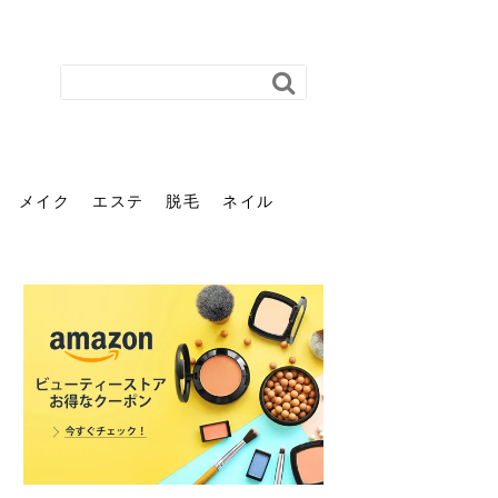
メイク
エステ
脱毛
ネイル
花粉で髪がパサパサするの
肌に合う髪色、どう見つけ
40代のパーマがダレる原因
前髪を薄くするための美容
ヘッドスパで頭皮をケアし
ストレスで髪の毛はどう変
40代の髪を悩みに最適！韓
「おしゃれ」と「身だしな
エステの勧誘が怖い人へ。
「今さら」なんて言わせな
オフィスネイルでも「キラ
はなぜ？原因と落とし方・
る？「イエベ」「ブルベ」
とは？自宅でできる復活術
院の頼み方とは？失敗しな
よう！ヘッドスパの効果と
わる？抜け毛・パサつきの
国発「ダリーフ」でヘアセ
み」は違う。相手に信頼感
断ることは悪くない。自分
い。40代のVIO・顔脱毛、
キラ」はOK？派手に見えな