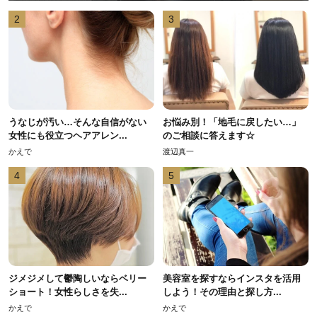
2
3
うなじが汚い…そんな自信がない
お悩み別！「地毛に戻したい…」
女性にも役立つヘアアレン...
のご相談に答えます☆
かえで
渡辺真一
4
5
ジメジメして鬱陶しいならベリー
美容室を探すならインスタを活用
ショート！女性らしさを失...
しよう！その理由と探し方...
かえで
かえで