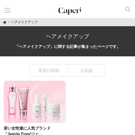
H
ヘアメイクアップ
o
m
e
ヘアメイクアップ
「ヘアメイクアップ」に関する記事が集まったページです。
更新日時順
人気順
若い女性達に人気ブランド
「Jemile Fran(ジェ...