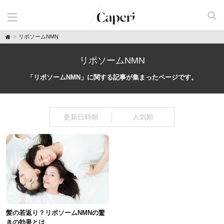
H
リポソームNMN
o
m
e
リポソームNMN
「リポソームNMN」に関する記事が集まったページです。
更新日時順
人気順
髪の若返り？リポソームNMNの驚
きの効果とは