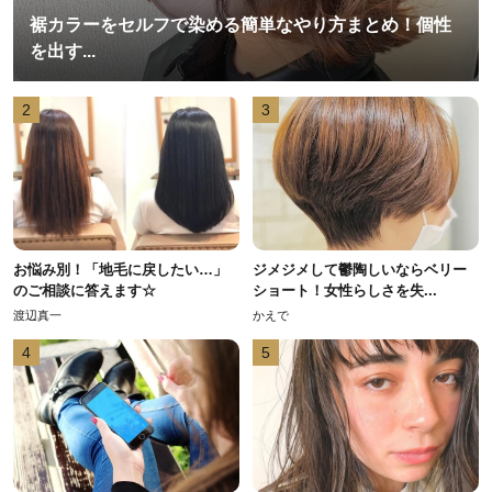
裾カラーをセルフで染める簡単なやり方まとめ！個性
を出す...
2
3
お悩み別！「地毛に戻したい…」
ジメジメして鬱陶しいならベリー
のご相談に答えます☆
ショート！女性らしさを失...
渡辺真一
かえで
4
5