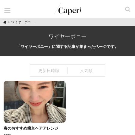
H
ワイヤーポニー
o
m
e
ワイヤーポニー
「ワイヤーポニー」に関する記事が集まったページです。
更新日時順
人気順
春のおすすめ簡単ヘアアレンジ