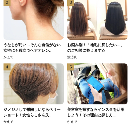
2
3
うなじが汚い…そんな自信がない
お悩み別！「地毛に戻したい…」
女性にも役立つヘアアレン...
のご相談に答えます☆
かえで
渡辺真一
4
5
ジメジメして鬱陶しいならベリー
美容室を探すならインスタを活用
ショート！女性らしさを失...
しよう！その理由と探し方...
かえで
かえで