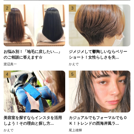
2
3
お悩み別！「地毛に戻したい…」
ジメジメして鬱陶しいならベリー
のご相談に答えます☆
ショート！女性らしさを失...
渡辺真一
かえで
4
5
美容室を探すならインスタを活用
カジュアルでもフォーマルでもＯ
しよう！その理由と探し方...
Ｋ！トレンドの西海岸風ラ...
かえで
尾上雄輝