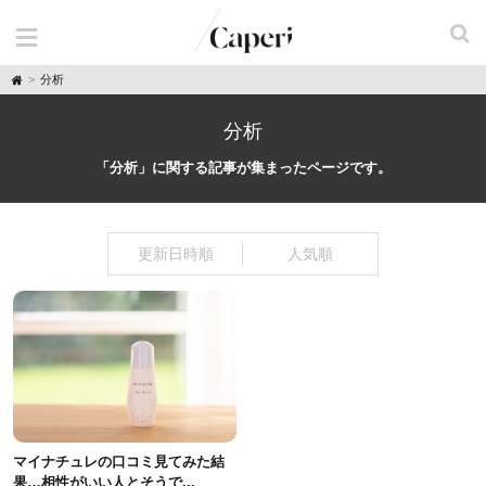
H
分析
o
m
e
分析
「分析」に関する記事が集まったページです。
更新日時順
人気順
マイナチュレの口コミ見てみた結
果…相性がいい人とそうで...