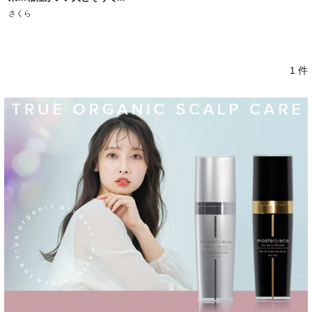
さくら
1 件