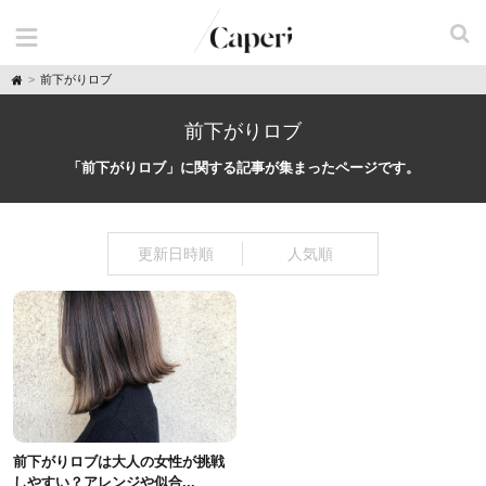
H
前下がりロブ
o
m
e
前下がりロブ
「前下がりロブ」に関する記事が集まったページです。
更新日時順
人気順
前下がりロブは大人の女性が挑戦
しやすい？アレンジや似合...