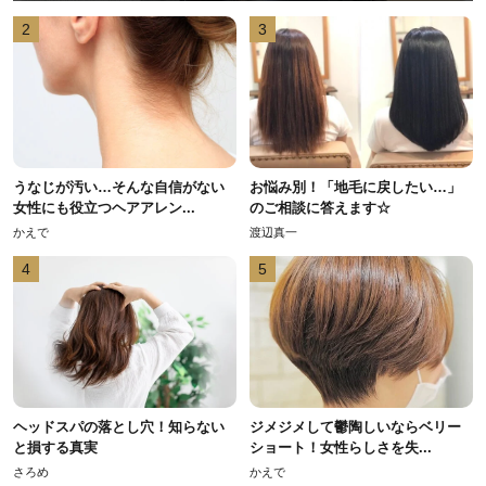
2
3
うなじが汚い…そんな自信がない
お悩み別！「地毛に戻したい…」
女性にも役立つヘアアレン...
のご相談に答えます☆
かえで
渡辺真一
4
5
ヘッドスパの落とし穴！知らない
ジメジメして鬱陶しいならベリー
と損する真実
ショート！女性らしさを失...
さろめ
かえで