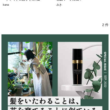
kana
みき
2 件