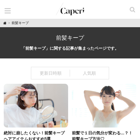
H
前髪キープ
o
m
e
前髪キープ
「前髪キープ」に関する記事が集まったページです。
更新日時順
人気順
絶対に崩したくない！前髪キープ
前髪で１日の気分が変わる...？！
ヘアアイテムおすすめ5選
前髪キープ方法♡