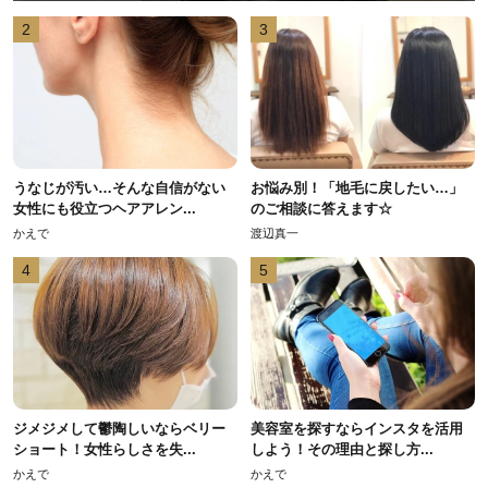
2
3
うなじが汚い…そんな自信がない
お悩み別！「地毛に戻したい…」
女性にも役立つヘアアレン...
のご相談に答えます☆
かえで
渡辺真一
4
5
ジメジメして鬱陶しいならベリー
美容室を探すならインスタを活用
ショート！女性らしさを失...
しよう！その理由と探し方...
かえで
かえで